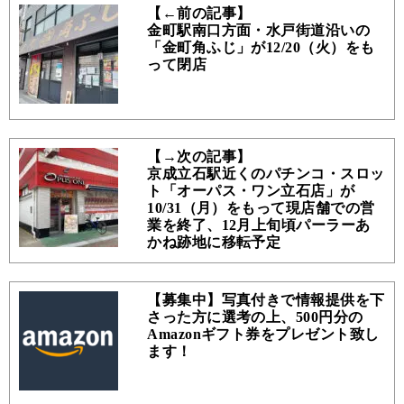
【←前の記事】
金町駅南口方面・水戸街道沿いの
「金町角ふじ」が12/20（火）をも
って閉店
【→次の記事】
京成立石駅近くのパチンコ・スロッ
ト「オーパス・ワン立石店」が
10/31（月）をもって現店舗での営
業を終了、12月上旬頃パーラーあ
かね跡地に移転予定
【募集中】写真付きで情報提供を下
さった方に選考の上、500円分の
Amazonギフト券をプレゼント致し
ます！