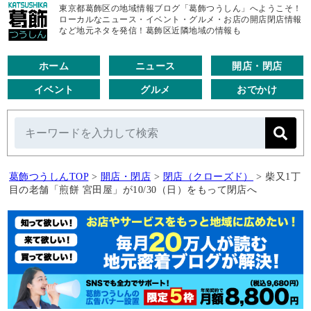
東京都葛飾区の地域情報ブログ「葛飾つうしん」へようこそ！
ローカルなニュース・イベント・グルメ・お店の開店閉店情報
など地元ネタを発信！葛飾区近隣地域の情報も
ホーム
ニュース
開店・閉店
イベント
グルメ
おでかけ
葛飾つうしんTOP
>
開店・閉店
>
閉店（クローズド）
>
柴又1丁
目の老舗「煎餅 宮田屋」が10/30（日）をもって閉店へ