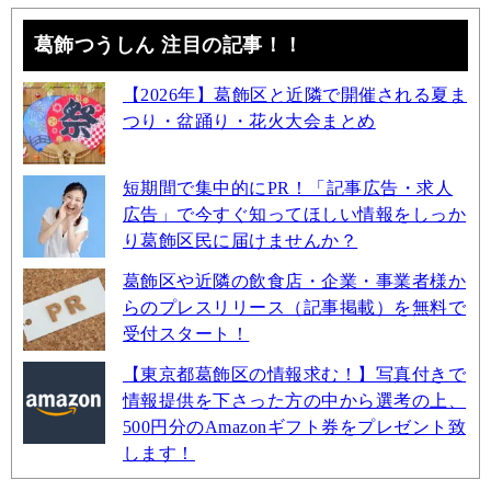
葛飾つうしん 注目の記事！！
【2026年】葛飾区と近隣で開催される夏ま
つり・盆踊り・花火大会まとめ
短期間で集中的にPR！「記事広告・求人
広告」で今すぐ知ってほしい情報をしっか
り葛飾区民に届けませんか？
葛飾区や近隣の飲食店・企業・事業者様か
らのプレスリリース（記事掲載）を無料で
受付スタート！
【東京都葛飾区の情報求む！】写真付きで
情報提供を下さった方の中から選考の上、
500円分のAmazonギフト券をプレゼント致
します！