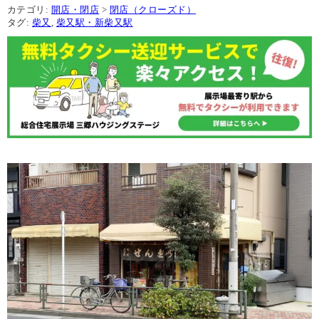
カテゴリ:
開店・閉店
>
閉店（クローズド）
タグ:
柴又
,
柴又駅・新柴又駅