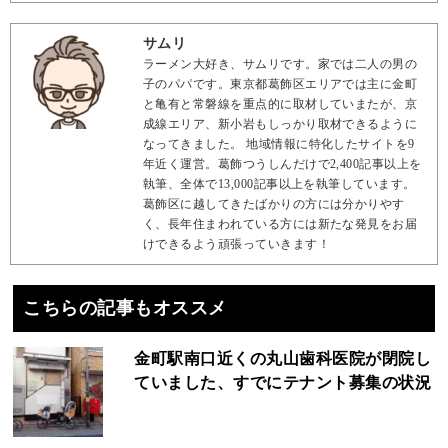
サムリ
ラーメン大好き、サムリです。家では二人の男の
子のパパです。東京都葛飾区エリアでは主に金町
と亀有と常磐線を重点的に取材していまたが、京
成線エリア、新小岩もしっかり取材できるように
なってきました。 地域情報に特化したサイトを9
年近く運営。葛飾つうしんだけで2,400記事以上を
執筆、全体で13,000記事以上を執筆しています。
葛飾区に越してきたばかりの方には分かりやす
く、長年住まわれている方には新たな発見をお届
けできるよう頑張っていきます！
こちらの記事もオススメ
金町駅南口近くの丸山歯科医院が閉院し
ていました、すでにテナント募集の状況