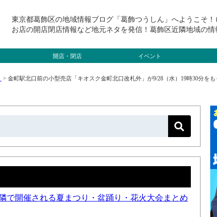
東京都葛飾区の地域情報ブログ「葛飾つうしん」へようこそ！
お店の開店閉店情報など地元ネタを発信！葛飾区近隣地域の情
開店・閉店
イベント
）
>
金町駅北口前の小型売店「キオスク金町北口改札外」が9/28（水）19時30分
と近隣で開催される夏まつり・盆踊り・花火大会まとめ