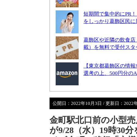
短期間で集中的にPR
をしっかり葛飾区民に
葛飾区や近隣の飲食店
載）を無料で受付スタ
【東京都葛飾区の情報
選考の上、500円分の
公開日：
2022年10月3日
/ 更新日：
2022
金町駅北口前の小型売
が9/28（水）19時