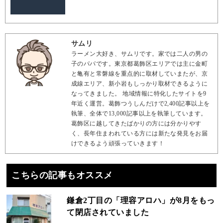
サムリ
ラーメン大好き、サムリです。家では二人の男の
子のパパです。東京都葛飾区エリアでは主に金町
と亀有と常磐線を重点的に取材していまたが、京
成線エリア、新小岩もしっかり取材できるように
なってきました。 地域情報に特化したサイトを9
年近く運営。葛飾つうしんだけで2,400記事以上を
執筆、全体で13,000記事以上を執筆しています。
葛飾区に越してきたばかりの方には分かりやす
く、長年住まわれている方には新たな発見をお届
けできるよう頑張っていきます！
こちらの記事もオススメ
鎌倉2丁目の「理容アロハ」が8月をもっ
て閉店されていました