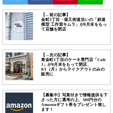
【←前の記事】
金町3丁目・柴又街道沿いの「鉄道
模型 工作室キムラ」が8月末をもっ
て店舗を閉店
【→次の記事】
東金町1丁目のケーキ専門店「Cafe
J」が8月末をもって閉店、
8/1（月）からテイクアウトのみの
販売に
【募集中】写真付きで情報提供を下
さった方に選考の上、500円分の
Amazonギフト券をプレゼント致し
ます！