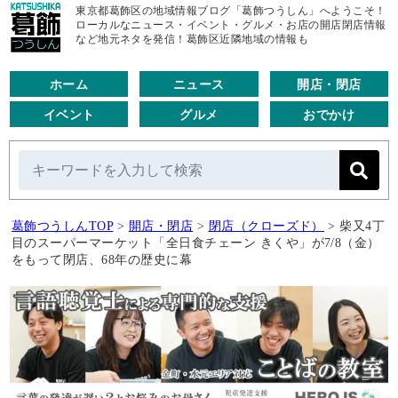
東京都葛飾区の地域情報ブログ「葛飾つうしん」へようこそ！
ローカルなニュース・イベント・グルメ・お店の開店閉店情報
など地元ネタを発信！葛飾区近隣地域の情報も
ホーム
ニュース
開店・閉店
イベント
グルメ
おでかけ
葛飾つうしんTOP
>
開店・閉店
>
閉店（クローズド）
>
柴又4丁
目のスーパーマーケット「全日食チェーン きくや」が7/8（金）
をもって閉店、68年の歴史に幕