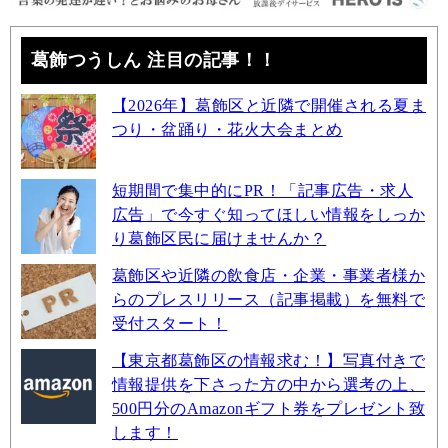
葛飾つうしん 注目の記事！！
【2026年】葛飾区と近隣で開催される夏ま
つり・盆踊り・花火大会まとめ
短期間で集中的にPR！「記事広告・求人
広告」で今すぐ知ってほしい情報をしっか
り葛飾区民に届けませんか？
葛飾区や近隣の飲食店・企業・事業者様か
らのプレスリリース（記事掲載）を無料で
受付スタート！
【東京都葛飾区の情報求む！】写真付きで
情報提供を下さった方の中から選考の上、
500円分のAmazonギフト券をプレゼント致
します！