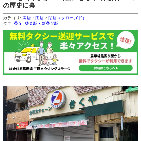
の歴史に幕
カテゴリ:
開店・閉店
>
閉店（クローズド）
タグ:
柴又
,
柴又駅・新柴又駅