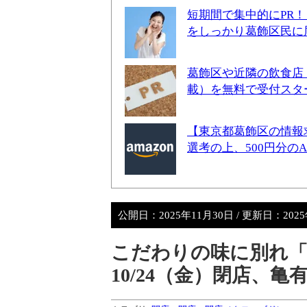
短期間で集中的にPR
をしっかり葛飾区民に
葛飾区や近隣の飲食店
載）を無料で受付スタ
【東京都葛飾区の情報
選考の上、500円分の
公開日：
2025年11月30日
/ 更新日：
202
こだわりの味に別れ「Caf
10/24（金）閉店、