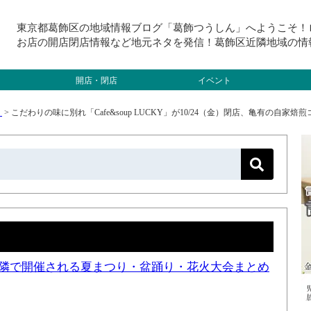
東京都葛飾区の地域情報ブログ「葛飾つうしん」へようこそ！
お店の開店閉店情報など地元ネタを発信！葛飾区近隣地域の情
開店・閉店
イベント
）
>
こだわりの味に別れ「Cafe&soup LUCKY」が10/24（金）閉店、亀有の自家焙
と近隣で開催される夏まつり・盆踊り・花火大会まとめ