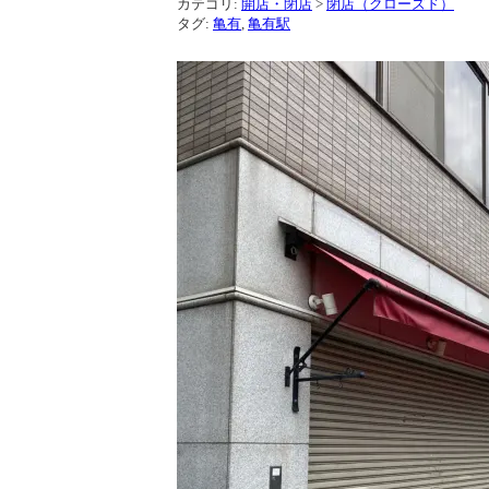
カテゴリ:
開店・閉店
>
閉店（クローズド）
タグ:
亀有
,
亀有駅