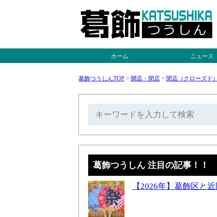
ホーム
ニュース
葛飾つうしんTOP
>
開店・閉店
>
閉店（クローズド
葛飾つうしん 注目の記事！！
【2026年】葛飾区