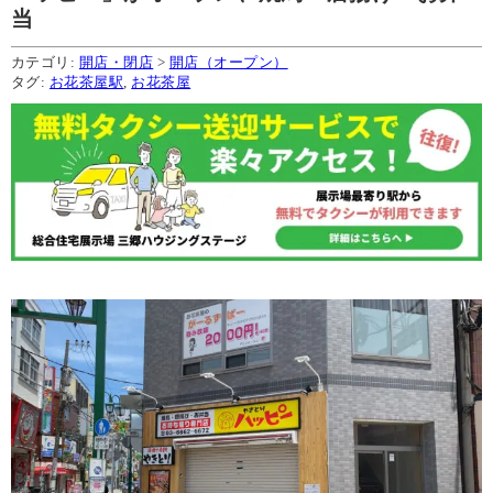
当
カテゴリ:
開店・閉店
>
開店（オープン）
タグ:
お花茶屋駅
,
お花茶屋