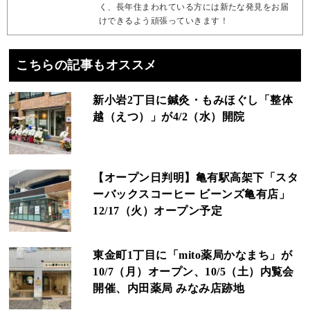
く、長年住まわれている方には新たな発見をお届
けできるよう頑張っていきます！
こちらの記事もオススメ
新小岩2丁目に鍼灸・もみほぐし「整体
越（えつ）」が4/2（水）開院
【オープン日判明】亀有駅高架下「スタ
ーバックスコーヒー ビーンズ亀有店」
12/17（火）オープン予定
東金町1丁目に「mito薬局かなまち」が
10/7（月）オープン、10/5（土）内覧会
開催、内田薬局 みなみ店跡地