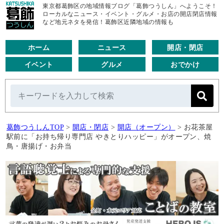
東京都葛飾区の地域情報ブログ「葛飾つうしん」へようこそ！
ローカルなニュース・イベント・グルメ・お店の開店閉店情報
など地元ネタを発信！葛飾区近隣地域の情報も
ホーム
ニュース
開店・閉店
イベント
グルメ
おでかけ
葛飾つうしんTOP
>
開店・閉店
>
開店（オープン）
>
お花茶屋
駅前に「お持ち帰り専門店 やきとりハッピー」がオープン、焼
鳥・唐揚げ・お弁当