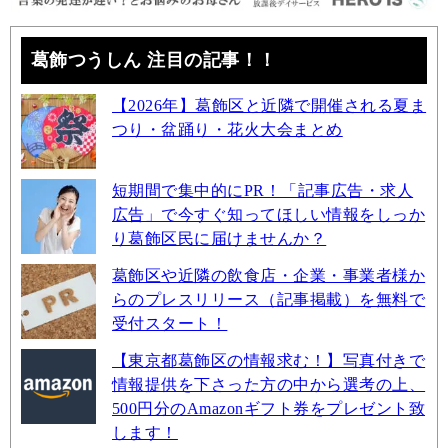
葛飾つうしん 注目の記事！！
【2026年】葛飾区と近隣で開催される夏ま
つり・盆踊り・花火大会まとめ
短期間で集中的にPR！「記事広告・求人
広告」で今すぐ知ってほしい情報をしっか
り葛飾区民に届けませんか？
葛飾区や近隣の飲食店・企業・事業者様か
らのプレスリリース（記事掲載）を無料で
受付スタート！
【東京都葛飾区の情報求む！】写真付きで
情報提供を下さった方の中から選考の上、
500円分のAmazonギフト券をプレゼント致
します！