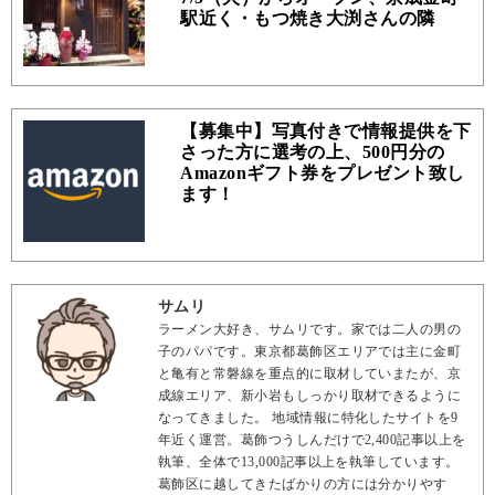
駅近く・もつ焼き大渕さんの隣
【募集中】写真付きで情報提供を下
さった方に選考の上、500円分の
Amazonギフト券をプレゼント致し
ます！
サムリ
ラーメン大好き、サムリです。家では二人の男の
子のパパです。東京都葛飾区エリアでは主に金町
と亀有と常磐線を重点的に取材していまたが、京
成線エリア、新小岩もしっかり取材できるように
なってきました。 地域情報に特化したサイトを9
年近く運営。葛飾つうしんだけで2,400記事以上を
執筆、全体で13,000記事以上を執筆しています。
葛飾区に越してきたばかりの方には分かりやす