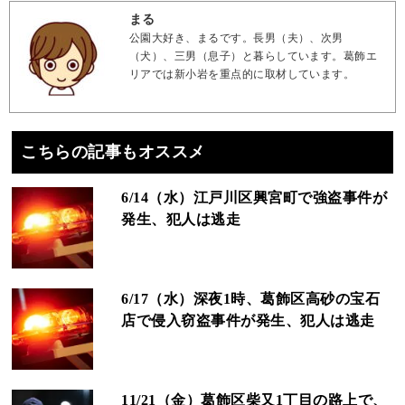
まる
公園大好き、まるです。長男（夫）、次男
（犬）、三男（息子）と暮らしています。葛飾エ
リアでは新小岩を重点的に取材しています。
こちらの記事もオススメ
6/14（水）江戸川区興宮町で強盗事件が
発生、犯人は逃走
6/17（水）深夜1時、葛飾区高砂の宝石
店で侵入窃盗事件が発生、犯人は逃走
11/21（金）葛飾区柴又1丁目の路上で、