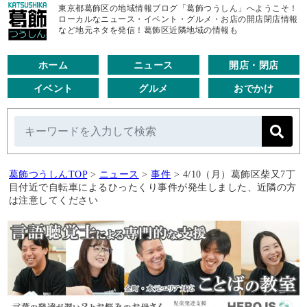
東京都葛飾区の地域情報ブログ「葛飾つうしん」へようこそ！
ローカルなニュース・イベント・グルメ・お店の開店閉店情報
など地元ネタを発信！葛飾区近隣地域の情報も
ホーム
ニュース
開店・閉店
イベント
グルメ
おでかけ
葛飾つうしんTOP
>
ニュース
>
事件
>
4/10（月）葛飾区柴又7丁
目付近で自転車によるひったくり事件が発生しました、近隣の方
は注意してください