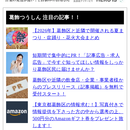
葛飾つうしん 注目の記事！！
【2026年】葛飾区と近隣で開催される夏ま
つり・盆踊り・花火大会まとめ
短期間で集中的にPR！「記事広告・求人
広告」で今すぐ知ってほしい情報をしっか
り葛飾区民に届けませんか？
葛飾区や近隣の飲食店・企業・事業者様か
らのプレスリリース（記事掲載）を無料で
受付スタート！
【東京都葛飾区の情報求む！】写真付きで
情報提供を下さった方の中から選考の上、
500円分のAmazonギフト券をプレゼント致
します！