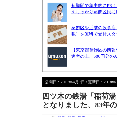
短期間で集中的にPR
をしっかり葛飾区民に
葛飾区や近隣の飲食店
載）を無料で受付スタ
【東京都葛飾区の情報
選考の上、500円分の
公開日：
2017年4月7日
/ 更新日：
2018年
四ツ木の銭湯「稲荷湯
となりました、83年