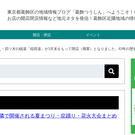
東京都葛飾区の地域情報ブログ「葛飾つうしん」へようこそ！
お店の開店閉店情報など地元ネタを発信！葛飾区近隣地域の情
開店・閉店
イベント
）
>
四ツ木の銭湯「稲荷湯」が3月末をもって閉店（廃業）となりました、83年の歴
と近隣で開催される夏まつり・盆踊り・花火大会まとめ