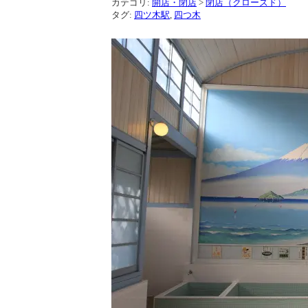
カテゴリ:
開店・閉店
>
閉店（クローズド）
タグ:
四ツ木駅
,
四つ木