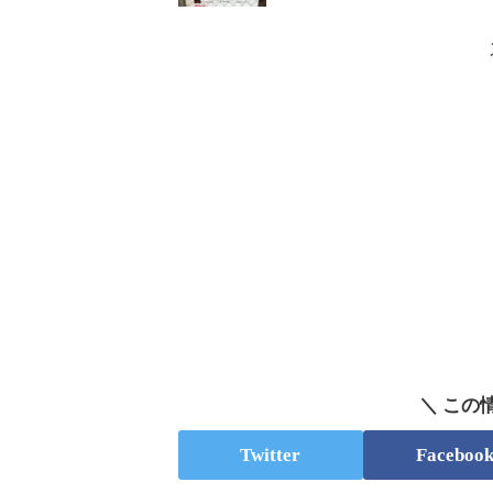
＼ この
Twitter
Faceboo