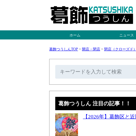
ホーム
ニュース
葛飾つうしんTOP
>
開店・閉店
>
閉店（クローズド
葛飾つうしん 注目の記事！！
【2026年】葛飾区