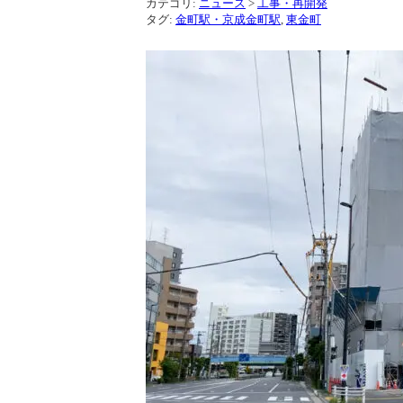
カテゴリ:
ニュース
>
工事・再開発
タグ:
金町駅・京成金町駅
,
東金町