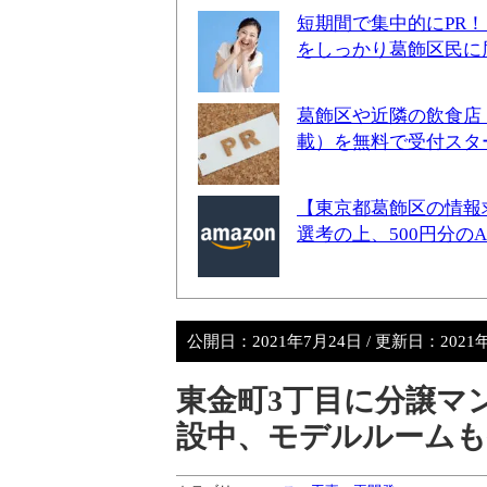
短期間で集中的にPR
をしっかり葛飾区民に
葛飾区や近隣の飲食店
載）を無料で受付スタ
【東京都葛飾区の情報
選考の上、500円分の
公開日：
2021年7月24日
/ 更新日：
2021
東金町3丁目に分譲マ
設中、モデルルームも