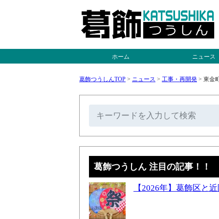
ホーム
ニュース
葛飾つうしんTOP
>
ニュース
>
工事・再開発
>
東金
葛飾つうしん 注目の記事！！
【2026年】葛飾区