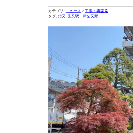
カテゴリ:
ニュース
>
工事・再開発
タグ:
柴又
,
柴又駅・新柴又駅