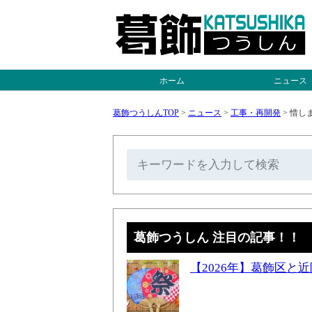
ホーム
ニュース
葛飾つうしんTOP
>
ニュース
>
工事・再開発
>
惜し
葛飾つうしん 注目の記事！！
【2026年】葛飾区