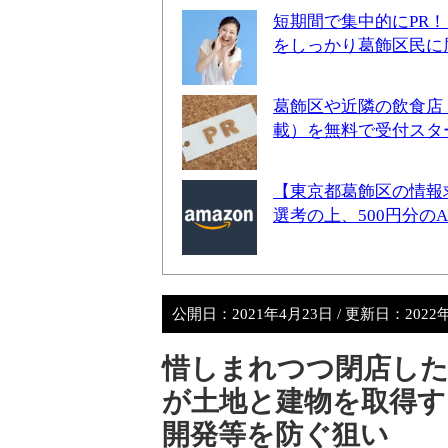
短期間で集中的にPR
をしっかり葛飾区民に
葛飾区や近隣の飲食店
載）を無料で受付スタ
【東京都葛飾区の情報
選考の上、500円分の
公開日：
2021年4月23日
/ 更新日：
2022
惜しまれつつ閉店した
が土地と建物を取得す
開発等を防ぐ狙い