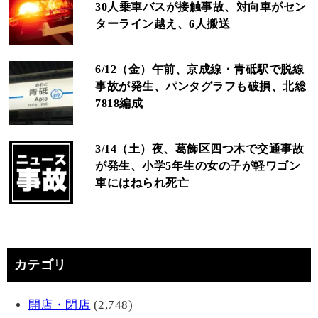
30人乗車バスが接触事故、対向車がセン
ターライン越え、6人搬送
6/12（金）午前、京成線・青砥駅で脱線
事故が発生、パンタグラフも破損、北総
7818編成
3/14（土）夜、葛飾区四つ木で交通事故
が発生、小学5年生の女の子が軽ワゴン
車にはねられ死亡
カテゴリ
開店・閉店
(2,748)