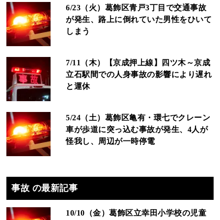
6/23（火）葛飾区青戸3丁目で交通事故
が発生、路上に倒れていた男性をひいて
しまう
7/11（木）【京成押上線】四ツ木～京成
立石駅間での人身事故の影響により遅れ
と運休
5/24（土）葛飾区亀有・環七でクレーン
車が歩道に突っ込む事故が発生、4人が
怪我し、周辺が一時停電
事故 の最新記事
10/10（金）葛飾区立幸田小学校の児童