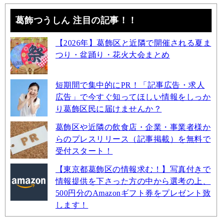
葛飾つうしん 注目の記事！！
【2026年】葛飾区と近隣で開催される夏ま
つり・盆踊り・花火大会まとめ
短期間で集中的にPR！「記事広告・求人
広告」で今すぐ知ってほしい情報をしっか
り葛飾区民に届けませんか？
葛飾区や近隣の飲食店・企業・事業者様か
らのプレスリリース（記事掲載）を無料で
受付スタート！
【東京都葛飾区の情報求む！】写真付きで
情報提供を下さった方の中から選考の上、
500円分のAmazonギフト券をプレゼント致
します！