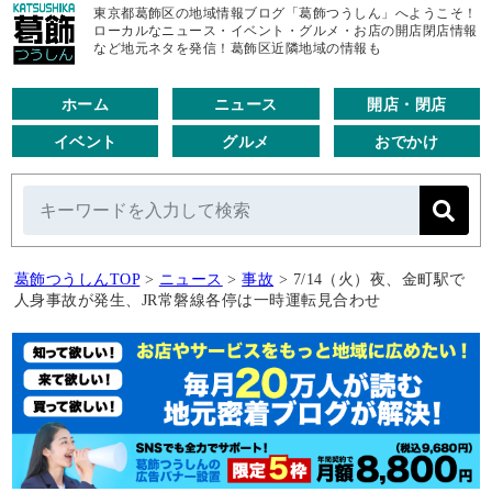
東京都葛飾区の地域情報ブログ「葛飾つうしん」へようこそ！
ローカルなニュース・イベント・グルメ・お店の開店閉店情報
など地元ネタを発信！葛飾区近隣地域の情報も
ホーム
ニュース
開店・閉店
イベント
グルメ
おでかけ
葛飾つうしんTOP
>
ニュース
>
事故
>
7/14（火）夜、金町駅で
人身事故が発生、JR常磐線各停は一時運転見合わせ