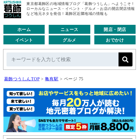
東京都葛飾区の地域情報ブログ「葛飾つうしん」へようこそ！
ローカルなニュース・イベント・グルメ・お店の開店閉店情報
など地元ネタを発信！葛飾区近隣地域の情報も
ホーム
ニュース
開店・閉店
イベント
グルメ
おでかけ
葛飾つうしんTOP
>
亀有駅
>
ページ 75