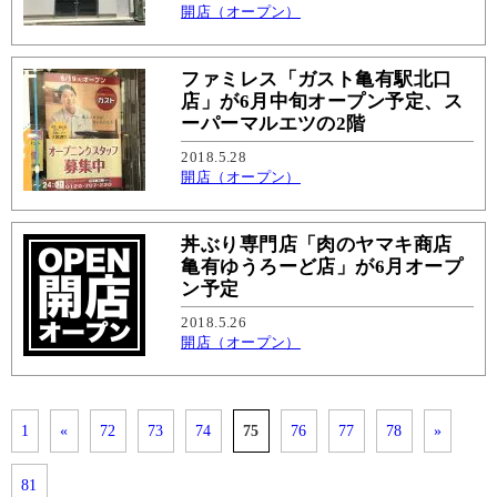
開店（オープン）
ファミレス「ガスト亀有駅北口
店」が6月中旬オープン予定、ス
ーパーマルエツの2階
2018.5.28
開店（オープン）
丼ぶり専門店「肉のヤマキ商店
亀有ゆうろーど店」が6月オープ
ン予定
2018.5.26
開店（オープン）
1
«
72
73
74
75
76
77
78
»
81