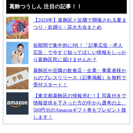
葛飾つうしん 注目の記事！！
【2026年】葛飾区と近隣で開催される夏ま
つり・盆踊り・花火大会まとめ
短期間で集中的にPR！「記事広告・求人
広告」で今すぐ知ってほしい情報をしっか
り葛飾区民に届けませんか？
葛飾区や近隣の飲食店・企業・事業者様か
らのプレスリリース（記事掲載）を無料で
受付スタート！
【東京都葛飾区の情報求む！】写真付きで
情報提供を下さった方の中から選考の上、
500円分のAmazonギフト券をプレゼント致
します！