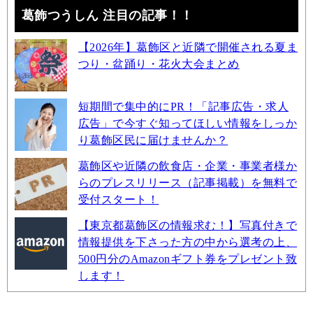
葛飾つうしん 注目の記事！！
【2026年】葛飾区と近隣で開催される夏ま
つり・盆踊り・花火大会まとめ
短期間で集中的にPR！「記事広告・求人
広告」で今すぐ知ってほしい情報をしっか
り葛飾区民に届けませんか？
葛飾区や近隣の飲食店・企業・事業者様か
らのプレスリリース（記事掲載）を無料で
受付スタート！
【東京都葛飾区の情報求む！】写真付きで
情報提供を下さった方の中から選考の上、
500円分のAmazonギフト券をプレゼント致
します！