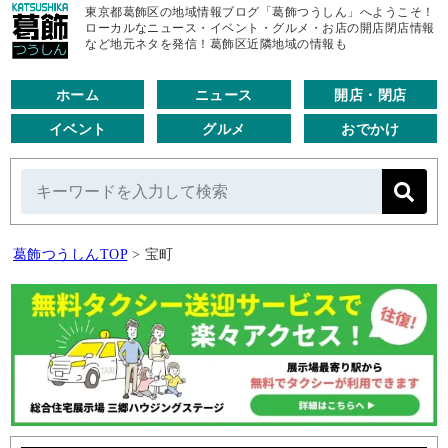
東京都葛飾区の地域情報ブログ「葛飾つうしん」へようこそ！
ローカルなニュース・イベント・グルメ・お店の開店閉店情報
など地元ネタを発信！葛飾区近隣地域の情報も
ホーム
ニュース
開店・閉店
イベント
グルメ
おでかけ
葛飾つうしんTOP
>
宝町