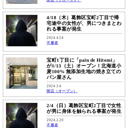
閉店（クローズド）
4/18（木）葛飾区宝町2丁目で帰
宅途中の女性が、男につきまとわ
れる事案が発生
2024.4.24
不審者
宝町1丁目に「pain de Hitomi」
が1/13（土）オープン！北海道小
麦100% 無添加生地の焼き立ての
パン屋さん
2024.3.4
開店（オープン）
2/4（日）葛飾区宝町2丁目で女性
が男に身体を触られる事案が発生
2024.2.20
不審者