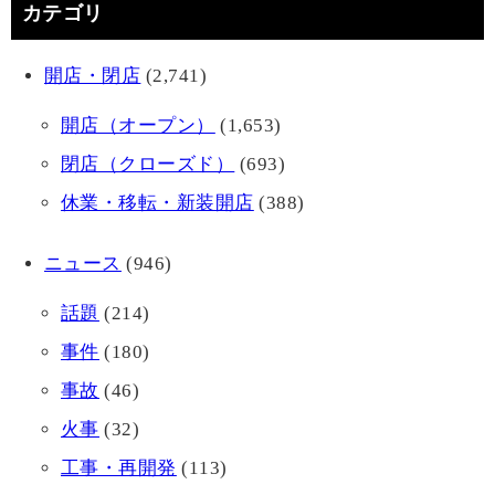
カテゴリ
開店・閉店
(2,741)
開店（オープン）
(1,653)
閉店（クローズド）
(693)
休業・移転・新装開店
(388)
ニュース
(946)
話題
(214)
事件
(180)
事故
(46)
火事
(32)
工事・再開発
(113)