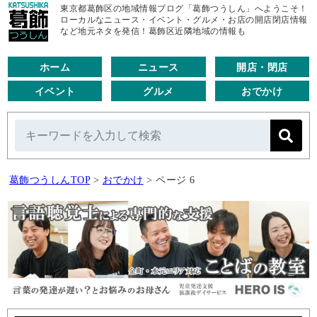
東京都葛飾区の地域情報ブログ「葛飾つうしん」へようこそ！
ローカルなニュース・イベント・グルメ・お店の開店閉店情報
など地元ネタを発信！葛飾区近隣地域の情報も
ホーム
ニュース
開店・閉店
イベント
グルメ
おでかけ
葛飾つうしんTOP
>
おでかけ
>
ページ 6