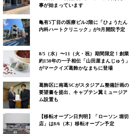
事が始まっています
亀有5丁目の医療ビル2階に「ひょうたん
内科ハートクリニック」が9月開院予定
8/5（水）〜11（火・祝）期間限定！創業
約150年の一子相伝「山田屋まんじゅう」
がマークイズ葛飾かなまちに登場
葛飾区に南葛SCがスタジアム整備計画の
要望書を提出、キャプテン翼ミュージア
ム設置も
【移転オープン日判明】「ローソン 堀切
店」は8/6（木）移転オープン予定