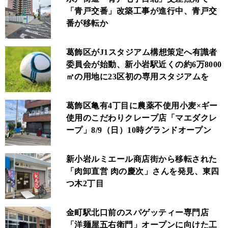
「青戸交番」改築工事が進行中、青戸交
番が移転か
葛飾区がJ1スタジアム構想策定へ有識者
委員会が始動、新小岩駅近くの約6万8000
㎡の用地に23区初の専用スタジアムを
葛飾区亀有4丁目に農薬不使用小麦×ギー
使用のこだわりクレープ店「マエダクレ
ープ」8/9（日）10時グランドオープン
新小岩ルミエール商店街から移転された
「肉卸直営 肉の慶次」さんを発見、東四
つ木2丁目
金町駅北口前のスパゲッティー専門店
「洋麺屋五右衛門」オープンに向けた工