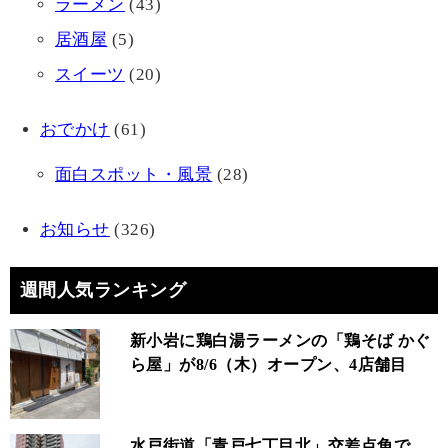
ラーメン
(43)
居酒屋
(5)
スイーツ
(20)
おでかけ
(61)
面白スポット・風景
(28)
お知らせ
(326)
週間人気ランキング
新小岩に鶏白湯ラーメンの「鶏そば かぐ
ら屋」が8/6（木）オープン、4店舗目
水戸街道「青戸七丁目北」交差点角で