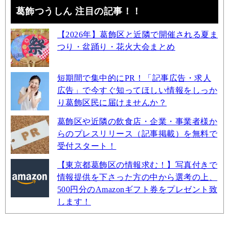
葛飾つうしん 注目の記事！！
【2026年】葛飾区と近隣で開催される夏ま
つり・盆踊り・花火大会まとめ
短期間で集中的にPR！「記事広告・求人
広告」で今すぐ知ってほしい情報をしっか
り葛飾区民に届けませんか？
葛飾区や近隣の飲食店・企業・事業者様か
らのプレスリリース（記事掲載）を無料で
受付スタート！
【東京都葛飾区の情報求む！】写真付きで
情報提供を下さった方の中から選考の上、
500円分のAmazonギフト券をプレゼント致
します！