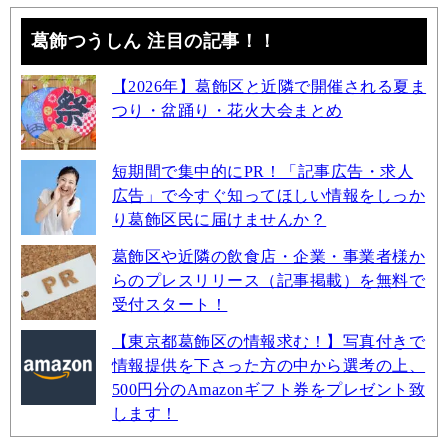
葛飾つうしん 注目の記事！！
【2026年】葛飾区と近隣で開催される夏ま
つり・盆踊り・花火大会まとめ
短期間で集中的にPR！「記事広告・求人
広告」で今すぐ知ってほしい情報をしっか
り葛飾区民に届けませんか？
葛飾区や近隣の飲食店・企業・事業者様か
らのプレスリリース（記事掲載）を無料で
受付スタート！
【東京都葛飾区の情報求む！】写真付きで
情報提供を下さった方の中から選考の上、
500円分のAmazonギフト券をプレゼント致
します！