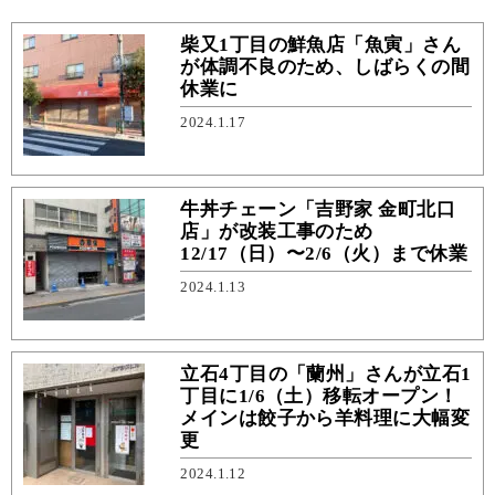
柴又1丁目の鮮魚店「魚寅」さん
が体調不良のため、しばらくの間
休業に
2024.1.17
牛丼チェーン「吉野家 金町北口
店」が改装工事のため
12/17（日）〜2/6（火）まで休業
2024.1.13
立石4丁目の「蘭州」さんが立石1
丁目に1/6（土）移転オープン！
メインは餃子から羊料理に大幅変
更
2024.1.12