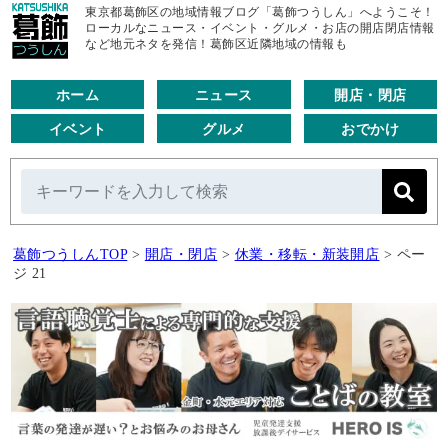
東京都葛飾区の地域情報ブログ「葛飾つうしん」へようこそ！
ローカルなニュース・イベント・グルメ・お店の開店閉店情報
など地元ネタを発信！葛飾区近隣地域の情報も
ホーム
ニュース
開店・閉店
イベント
グルメ
おでかけ
葛飾つうしんTOP
>
開店・閉店
>
休業・移転・新装開店
>
ペー
ジ 21