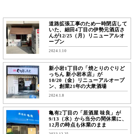
道路拡張工事のため一時閉店して
いた、細田4丁目の伊勢元酒店さ
んが12/25（月）リニューアルオ
ープン
2024.1.10
新小岩1丁目の「焼とりのぐりど
っちん 新小岩本店」が
10/20（金）リニューアルオープ
ン、創業21年の大衆酒場
2024.1.8
亀有2丁目の「居酒屋 味良」が
9/13（水）から当分の間休業に、
12月の時点も休業のまま
2023.12.25