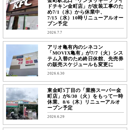
金町駅北口「ケンタッキーフライ
ドチキン金町店」が改装工事のた
め7/1（水）から休業中、
7/15（水）10時リニューアルオー
プン予定
2026.7.7
アリオ亀有内のシネコン
「MOVIX亀有」が7/7（火）シス
テム入替のため終日休館、先売券
の販売スケジュールも変更に
2026.6.30
東金町5丁目の「業務スーパー金
町店」が6/30（火）をもって一時
休業、8/6（木）リニューアルオ
ープン予定
2026.6.29