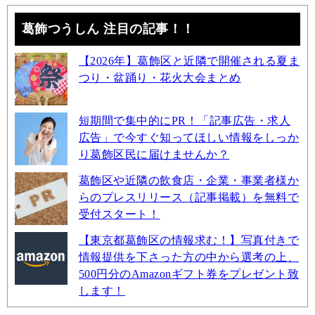
葛飾つうしん 注目の記事！！
【2026年】葛飾区と近隣で開催される夏ま
つり・盆踊り・花火大会まとめ
短期間で集中的にPR！「記事広告・求人
広告」で今すぐ知ってほしい情報をしっか
り葛飾区民に届けませんか？
葛飾区や近隣の飲食店・企業・事業者様か
らのプレスリリース（記事掲載）を無料で
受付スタート！
【東京都葛飾区の情報求む！】写真付きで
情報提供を下さった方の中から選考の上、
500円分のAmazonギフト券をプレゼント致
します！