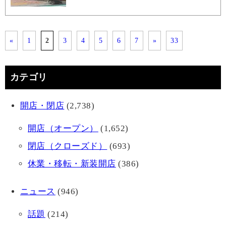
«
1
2
3
4
5
6
7
»
33
カテゴリ
開店・閉店
(2,738)
開店（オープン）
(1,652)
閉店（クローズド）
(693)
休業・移転・新装開店
(386)
ニュース
(946)
話題
(214)