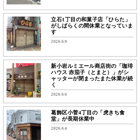
立石1丁目の和菓子店「ひらた」
がしばらくの間休業となっていま
す
2026.6.9
新小岩ルミエール商店街の「珈琲
ハウス 赤茄子（とまと）」がシ
ャッターが閉まったまた休業が続
く
2026.6.6
葛飾区小菅4丁目の「虎きち食
堂」が長期休業中
2026.6.4