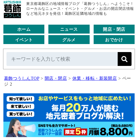
東京都葛飾区の地域情報ブログ「葛飾つうしん」へようこそ！
ローカルなニュース・イベント・グルメ・お店の開店閉店情報
など地元ネタを発信！葛飾区近隣地域の情報も
ホーム
ニュース
開店・閉店
イベント
グルメ
おでかけ
葛飾つうしんTOP
>
開店・閉店
>
休業・移転・新装開店
>
ペー
ジ 2