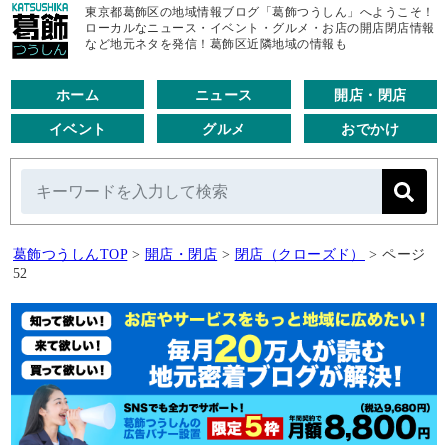
東京都葛飾区の地域情報ブログ「葛飾つうしん」へようこそ！
ローカルなニュース・イベント・グルメ・お店の開店閉店情報
など地元ネタを発信！葛飾区近隣地域の情報も
ホーム
ニュース
開店・閉店
イベント
グルメ
おでかけ
葛飾つうしんTOP
>
開店・閉店
>
閉店（クローズド）
>
ページ
52