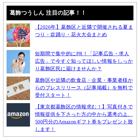
葛飾つうしん 注目の記事！！
【2026年】葛飾区と近隣で開催される夏ま
つり・盆踊り・花火大会まとめ
短期間で集中的にPR！「記事広告・求人
広告」で今すぐ知ってほしい情報をしっか
り葛飾区民に届けませんか？
葛飾区や近隣の飲食店・企業・事業者様か
らのプレスリリース（記事掲載）を無料で
受付スタート！
【東京都葛飾区の情報求む！】写真付きで
情報提供を下さった方の中から選考の上、
500円分のAmazonギフト券をプレゼント致
します！