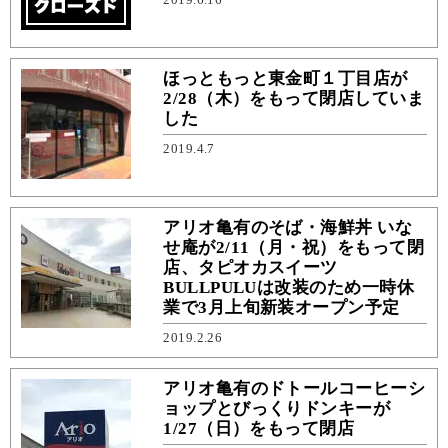
ほっともっと東金町１丁目店が
2/28（木）をもって閉店していま
した
2019.4.7
アリオ亀有のそば・海鮮丼 いな
せ庵が2/11（月・祝）をもって閉
店、タピオカスイーツ
BULLPULUは改装のため一時休
業で3月上旬新装オープン予定
2019.2.26
アリオ亀有のドトールコーヒーシ
ョップとびっくりドンキーが
1/27（日）をもって閉店