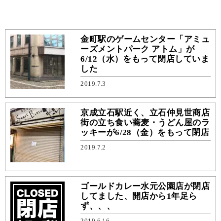
金町駅のゲームセンター「アミュ
ーズメントパーク アトム」が
6/12（水）をもって閉店していま
した
2019.7.3
京成立石駅近く、立石仲見世商店
街の立ち食い蕎麦・うどん屋のラ
ッキーが6/28（金）をもって閉店
2019.7.2
ゴールドカレー水元公園店が閉店
してました、開店から1年足ら
ず、、、
2019.6.16