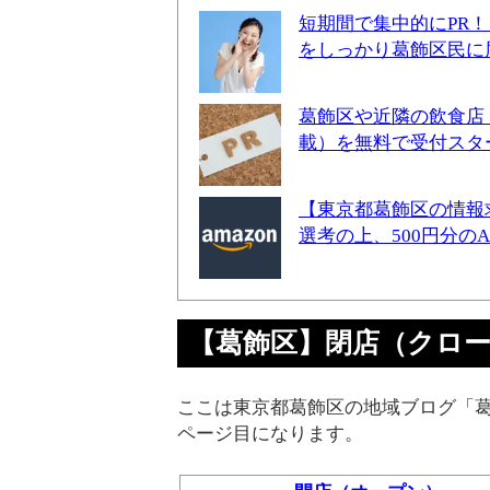
短期間で集中的にPR
をしっかり葛飾区民に
葛飾区や近隣の飲食店
載）を無料で受付スタ
【東京都葛飾区の情報
選考の上、500円分の
【葛飾区】閉店（クローズド）
ここは東京都葛飾区の地域ブログ「葛
ページ目になります。