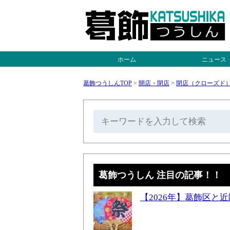
ホーム
ニュース
葛飾つうしんTOP
>
開店・閉店
>
閉店（クローズド
葛飾つうしん 注目の記事！！
【2026年】葛飾区