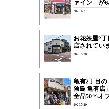
ァイン」が6
2026.6.3
お花茶屋2丁
店されてい
2026.5.30
亀有2丁目
険島 亀有店
全品50%オ
2026.5.29