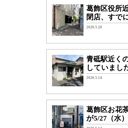
葛飾区役所
閉店、すで
2026.5.20
青砥駅近く
していまし
2026.5.14
葛飾区お花茶
が5/27（