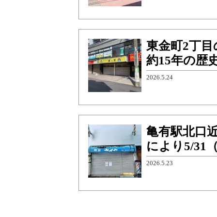
東金町2丁目
約15年の歴
2026.5.24
亀有駅北口
により5/3
2026.5.23