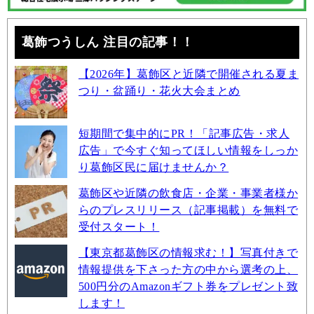
葛飾つうしん 注目の記事！！
【2026年】葛飾区と近隣で開催される夏ま
つり・盆踊り・花火大会まとめ
短期間で集中的にPR！「記事広告・求人
広告」で今すぐ知ってほしい情報をしっか
り葛飾区民に届けませんか？
葛飾区や近隣の飲食店・企業・事業者様か
らのプレスリリース（記事掲載）を無料で
受付スタート！
【東京都葛飾区の情報求む！】写真付きで
情報提供を下さった方の中から選考の上、
500円分のAmazonギフト券をプレゼント致
します！