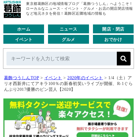
東京都葛飾区の地域情報ブログ「葛飾つうしん」へようこそ！
ローカルなニュース・イベント・グルメ・お店の開店閉店情報
など地元ネタを発信！葛飾区近隣地域の情報も
ホーム
ニュース
開店・閉店
イベント
グルメ
おでかけ
葛飾つうしんTOP
>
イベント
>
2020年のイベント
>
1/4（土）ア
リオ西新井にてアキラ100％の新春初笑いライブが開催、R-1ぐら
んぷり2017優勝のピン芸人【2020】