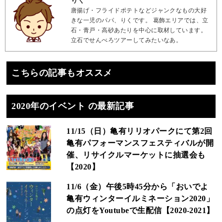
りく
唐揚げ・フライドポテトなどジャンクなもの大好
きな一児のパパ、りくです。 葛飾エリアでは、立
石・青戸・高砂あたりを中心に取材しています。
立石でせんべろツアーしてみたいなあ。
こちらの記事もオススメ
2020年のイベント の最新記事
11/15（日）亀有リリオパークにて第2回
亀有パフォーマンスフェスティバルが開
催、リサイクルマーケットに抽選会も
【2020】
11/6（金）午後5時45分から「おいでよ
亀有ウィンターイルミネーション2020」
の点灯をYoutubeで生配信【2020-2021】