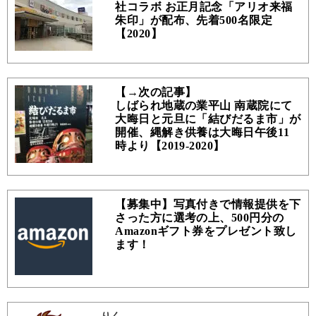
社コラボ お正月記念「アリオ来福
朱印」が配布、先着500名限定
【2020】
【→次の記事】
しばられ地蔵の業平山 南蔵院にて
大晦日と元旦に「結びだるま市」が
開催、縄解き供養は大晦日午後11
時より【2019-2020】
【募集中】写真付きで情報提供を下
さった方に選考の上、500円分の
Amazonギフト券をプレゼント致し
ます！