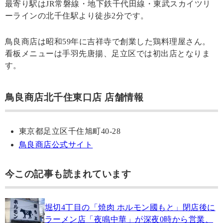
最寄り駅はJR常磐線・地下鉄千代田線・東武スカイツリ
ーラインの北千住駅より徒歩2分です。
鳥良商店は昭和59年に吉祥寺で創業した鶏料理屋さん。
看板メニューは手羽先唐揚、足立区では初出店となりま
す。
鳥良商店北千住東口店 店舗情報
東京都足立区千住旭町40-28
鳥良商店公式サイト
今この記事も読まれています
堀切4丁目の「焼肉 ホルモン國もと」閉店後に
ラーメン店「夜鳴中華」が深夜0時から営業、