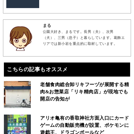
まる
公園大好き、まるです。長男（夫）、次男
（犬）、三男（息子）と暮らしています。葛飾エ
リアでは新小岩を重点的に取材しています。
こちらの記事もオススメ
老舗食肉総合卸リキフーヅが展開する精
肉&お惣菜店「リキ精肉店」が現地でも
開店の告知が
アリオ亀有の香取神社方面入口にカード
ゲームの自動販売機が設置、ポケモンに
遊戯王、ドラゴンボールなど