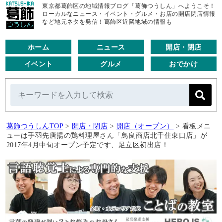
東京都葛飾区の地域情報ブログ「葛飾つうしん」へようこそ！
ローカルなニュース・イベント・グルメ・お店の開店閉店情報
など地元ネタを発信！葛飾区近隣地域の情報も
ホーム
ニュース
開店・閉店
イベント
グルメ
おでかけ
葛飾つうしんTOP
>
開店・閉店
>
開店（オープン）
>
看板メニ
ューは手羽先唐揚の鶏料理屋さん「鳥良商店北千住東口店」が
2017年4月中旬オープン予定です、足立区初出店！