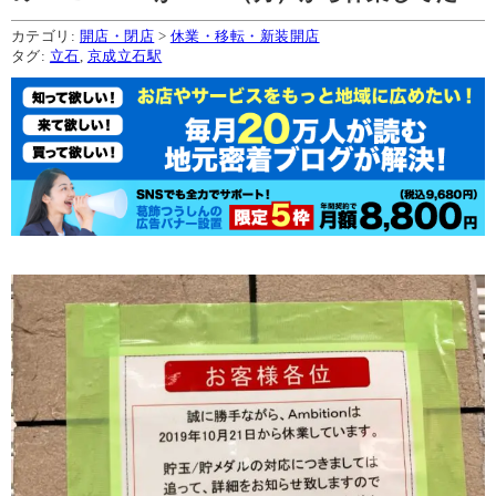
カテゴリ:
開店・閉店
>
休業・移転・新装開店
タグ:
立石
,
京成立石駅