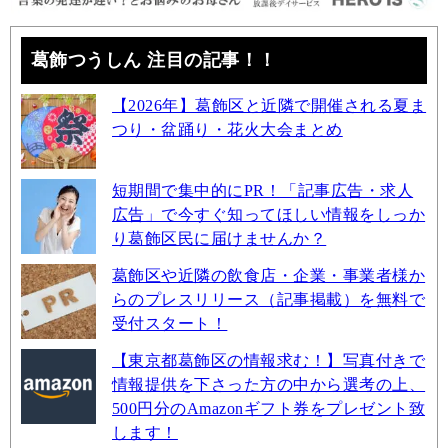
葛飾つうしん 注目の記事！！
【2026年】葛飾区と近隣で開催される夏ま
つり・盆踊り・花火大会まとめ
短期間で集中的にPR！「記事広告・求人
広告」で今すぐ知ってほしい情報をしっか
り葛飾区民に届けませんか？
葛飾区や近隣の飲食店・企業・事業者様か
らのプレスリリース（記事掲載）を無料で
受付スタート！
【東京都葛飾区の情報求む！】写真付きで
情報提供を下さった方の中から選考の上、
500円分のAmazonギフト券をプレゼント致
します！