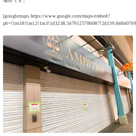
場所です。
[googlemaps https://www.google.com/maps/embed?
pb=!1m18!1m12!1m3!1d3238.5479125786087!2d139.84840709