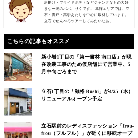
唐揚げ・フライドポテトなどジャンクなもの大好
きな一児のパパ、りくです。 葛飾エリアでは、立
石・青戸・高砂あたりを中心に取材しています。
立石でせんべろツアーしてみたいなあ。
こちらの記事もオススメ
新小岩1丁目の「第一書林 南口店」が現
在改装工事のため仮店舗にて営業中、5
月中旬ごろまで
立石1丁目の「麺将 Bushi」が4/25（木）
リニューアルオープン予定
立石駅前のレディスファッション「frou-
frou（フルフル）」が近くに移転オープ