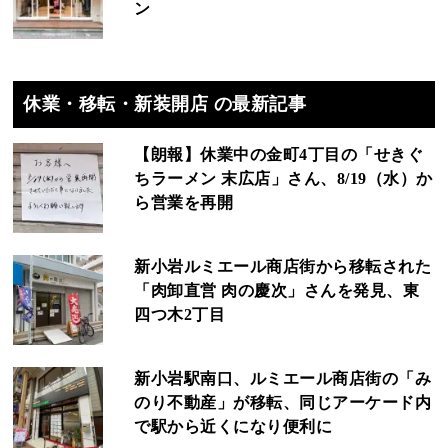
ン
休業・移転・新装開店 の最新記事
【朗報】休業中の金町4丁目の「せきぐ
ちラーメン 末広店」さん、8/19（水）か
ら営業を再開
新小岩ルミエール商店街から移転された
「肉卸直営 肉の慶次」さんを発見、東
四つ木2丁目
新小岩駅南口、ルミエール商店街の「み
のり不動産」が移転、同じアーケード内
で駅から近くになり便利に