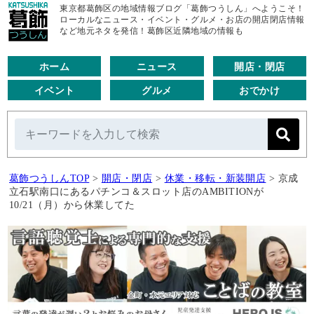
東京都葛飾区の地域情報ブログ「葛飾つうしん」へようこそ！
ローカルなニュース・イベント・グルメ・お店の開店閉店情報
など地元ネタを発信！葛飾区近隣地域の情報も
ホーム
ニュース
開店・閉店
イベント
グルメ
おでかけ
葛飾つうしんTOP
>
開店・閉店
>
休業・移転・新装開店
>
京成
立石駅南口にあるパチンコ＆スロット店のAMBITIONが
10/21（月）から休業してた