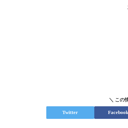
＼ この
Twitter
Faceboo