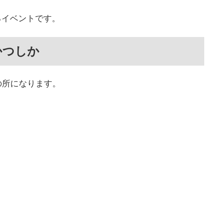
るイベントです。
かつしか
の所になります。