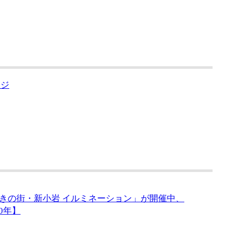
ージ
きの街・新小岩 イルミネーション」が開催中、
20年】