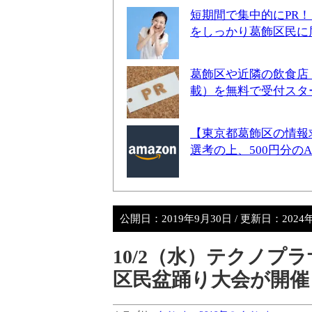
短期間で集中的にPR
をしっかり葛飾区民に
葛飾区や近隣の飲食店
載）を無料で受付スタ
【東京都葛飾区の情報
選考の上、500円分の
公開日：
2019年9月30日
/ 更新日：
2024
10/2（水）テクノプ
区民盆踊り大会が開催【