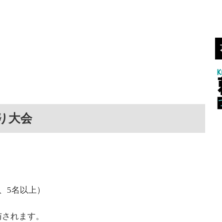
り大会
、5名以上）
与されます。