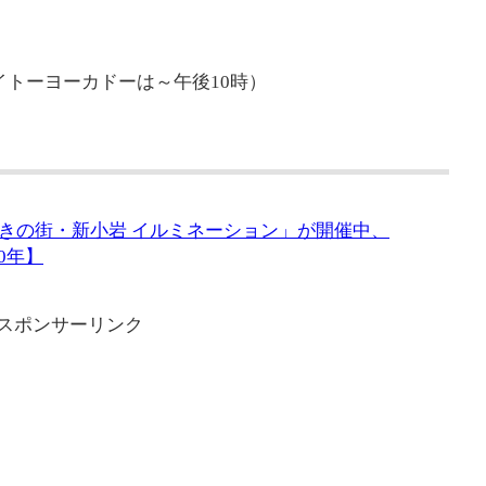
イトーヨーカドーは～午後10時）
きの街・新小岩 イルミネーション」が開催中、
20年】
スポンサーリンク