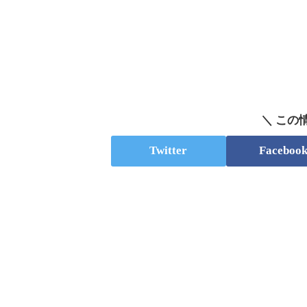
＼ この
Twitter
Faceboo