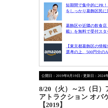
短期間で集中的にPR
をしっかり葛飾区民に
葛飾区や近隣の飲食店
載）を無料で受付スタ
【東京都葛飾区の情報
選考の上、500円分の
公開日：
2019年8月19日
/ 更新日：
2024
8/20（火）～25（
アトラクション オバケ
【2019】