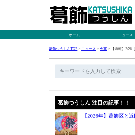
ホーム
ニュース
葛飾つうしんTOP
>
ニュース
>
火事
>
【速報】2/2
葛飾つうしん 注目の記事！！
【2026年】葛飾区