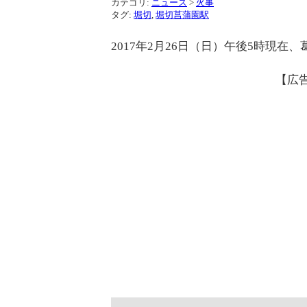
カテゴリ:
ニュース
>
火事
タグ:
堀切
,
堀切菖蒲園駅
2017年2月26日（日）午後5時現
【広