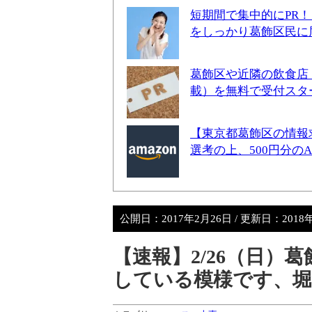
短期間で集中的にPR
をしっかり葛飾区民に
葛飾区や近隣の飲食店
載）を無料で受付スタ
【東京都葛飾区の情報
選考の上、500円分の
公開日：
2017年2月26日
/ 更新日：
2018
【速報】2/26（日）
している模様です、堀