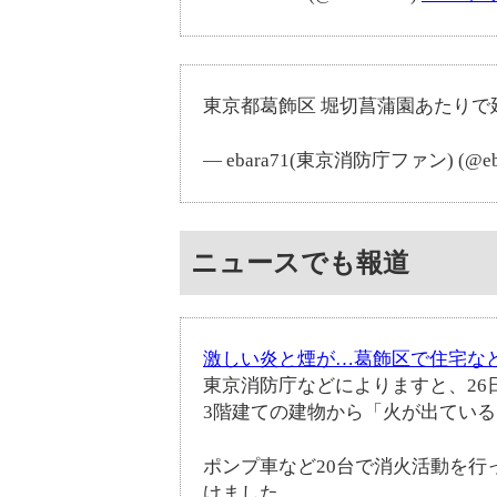
東京都葛飾区 堀切菖蒲園あたりで
— ebara71(東京消防庁ファン) (@eb
ニュースでも報道
激しい炎と煙が…葛飾区で住宅など
東京消防庁などによりますと、26
3階建ての建物から「火が出ている
ポンプ車など20台で消火活動を行
けました。