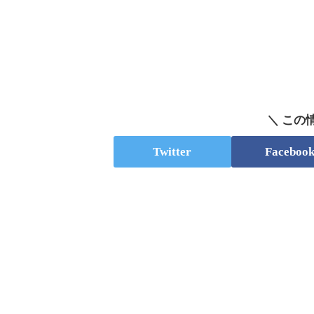
＼ この
Twitter
Faceboo