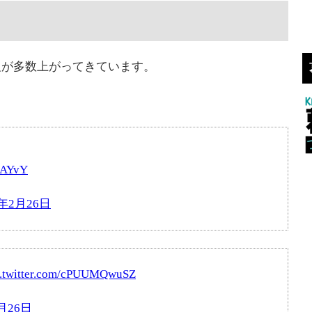
情報が多数上がってきています。
CtAYvY
7年2月26日
c.twitter.com/cPUUMQwuSZ
2月26日