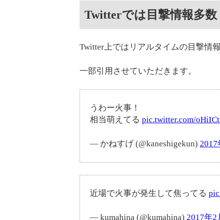
Twitterでは目撃情報多数
Twitter上ではリアルタイムの目撃
一部引用させていただきます。
うわー火事！
相当萌えてる
pic.twitter.com/oHiI
— かねすげ (@kaneshigekun)
201
近場で火事が発生して焦ってる
pi
— kumahina (@kumahina)
2017年