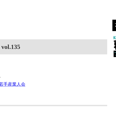
l.135
ト
か若手産業人会