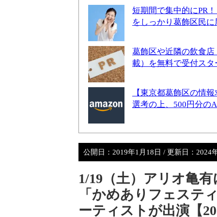
短期間で集中的にPR
をしっかり葛飾区民に
葛飾区や近隣の飲食店
載）を無料で受付スタ
【東京都葛飾区の情報
選考の上、500円分の
公開日：
2019年1月18日
/ 更新日：
2024
1/19（土）アリオ亀
「かめありフェスティバル
ーティストが出演【20