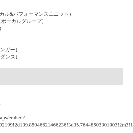
ボーカル&パフォーマンスユニット）
ー（ボーカルグループ）
り）
シンガー）
ッズダンス）
。
maps/embed?
92199!2d139.85046621466236!3d35.76448503301003!2m3!1