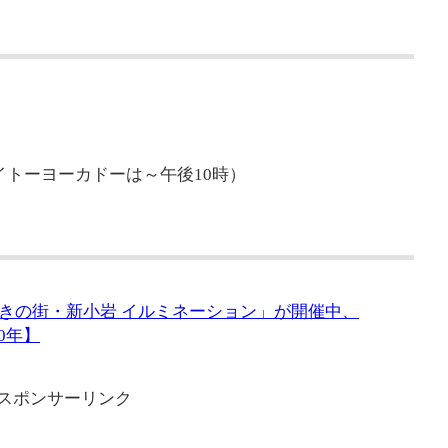
イトーヨーカドーは～午後10時）
きの街・新小岩 イルミネーション」が開催中、
20年】
スポンサーリンク