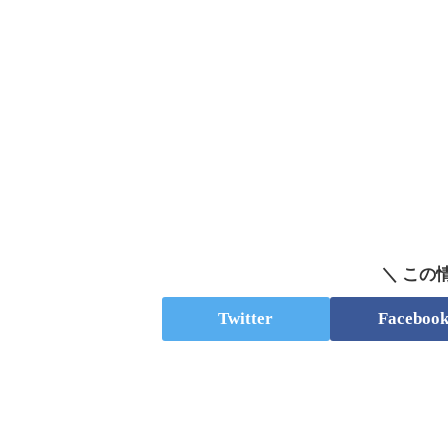
＼ この
Twitter
Faceboo