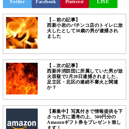
Twitter
Facebook
Pinterest
LINE
【←前の記事】
西新小岩のパチンコ店のトイレに放
火したとして30歳の男が逮捕され
ました
【→次の記事】
西新井消防団に所属していた男が放
火容疑で2月20日逮捕されました、
足立区・北区の連続不審火と関連
か？
【募集中】写真付きで情報提供を下
さった方に選考の上、500円分の
Amazonギフト券をプレゼント致し
ます！