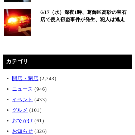
6/17（水）深夜1時、葛飾区高砂の宝石
店で侵入窃盗事件が発生、犯人は逃走
カテゴリ
開店・閉店
(2,743)
ニュース
(946)
イベント
(433)
グルメ
(101)
おでかけ
(61)
お知らせ
(326)