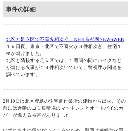
事件の詳細
北区と足立区で不審火相次ぐ – NHK首都圏NEWSWEB
１９日夜、東京・北区で不審火が３件相次ぎ、住宅１
棟が焼けました。
北区と隣接する足立区では、１週間の間にバイクなど
が焼ける火事が１４件相次いでいて、警視庁が関連を
調べています。
2月19日は北区豊島の住宅兼作業所の建物から出火、その
前には近隣のゴミ集積場のマットレスとオートバイのカ
バーが燃える被害がありました。
いずれも火の気のないところのため、警察は連続放火事