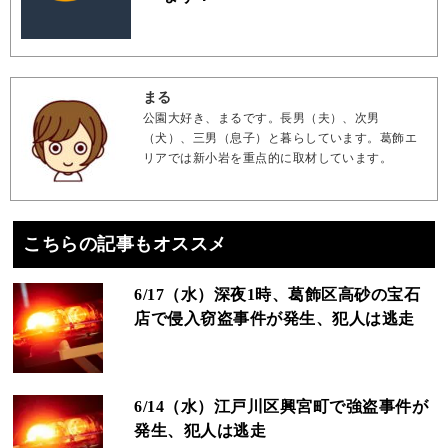
まる
公園大好き、まるです。長男（夫）、次男
（犬）、三男（息子）と暮らしています。葛飾エ
リアでは新小岩を重点的に取材しています。
こちらの記事もオススメ
6/17（水）深夜1時、葛飾区高砂の宝石
店で侵入窃盗事件が発生、犯人は逃走
6/14（水）江戸川区興宮町で強盗事件が
発生、犯人は逃走