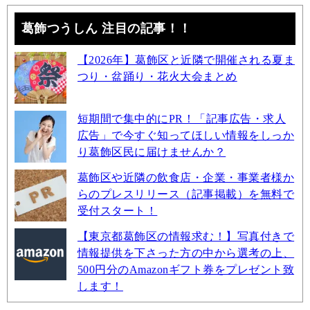
葛飾つうしん 注目の記事！！
【2026年】葛飾区と近隣で開催される夏ま
つり・盆踊り・花火大会まとめ
短期間で集中的にPR！「記事広告・求人
広告」で今すぐ知ってほしい情報をしっか
り葛飾区民に届けませんか？
葛飾区や近隣の飲食店・企業・事業者様か
らのプレスリリース（記事掲載）を無料で
受付スタート！
【東京都葛飾区の情報求む！】写真付きで
情報提供を下さった方の中から選考の上、
500円分のAmazonギフト券をプレゼント致
します！