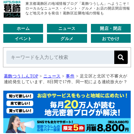
東京都葛飾区の地域情報ブログ「葛飾つうしん」へようこそ！
ローカルなニュース・イベント・グルメ・お店の開店閉店情報
など地元ネタを発信！葛飾区近隣地域の情報も
ホーム
ニュース
開店・閉店
イベント
グルメ
おでかけ
葛飾つうしんTOP
>
ニュース
>
事件
>
足立区と北区で不審火が
連続発生しています、8日間で17件、同一犯による連続放火か？