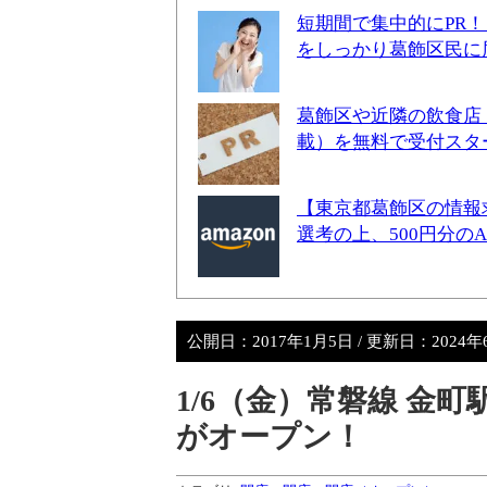
短期間で集中的にPR
をしっかり葛飾区民に
葛飾区や近隣の飲食店
載）を無料で受付スタ
【東京都葛飾区の情報
選考の上、500円分の
公開日：
2017年1月5日
/ 更新日：
2024年
1/6（金）常磐線 金
がオープン！