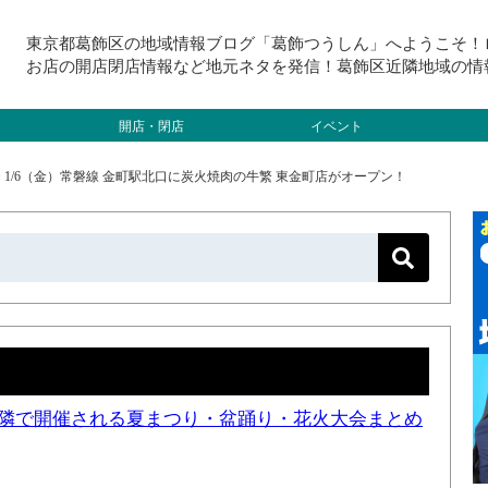
東京都葛飾区の地域情報ブログ「葛飾つうしん」へようこそ！
お店の開店閉店情報など地元ネタを発信！葛飾区近隣地域の情
開店・閉店
イベント
>
1/6（金）常磐線 金町駅北口に炭火焼肉の牛繁 東金町店がオープン！
と近隣で開催される夏まつり・盆踊り・花火大会まとめ