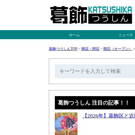
ホーム
ニュース
葛飾つうしんTOP
>
開店・閉店
>
開店（オープン）
葛飾つうしん 注目の記事！！
【2026年】葛飾区