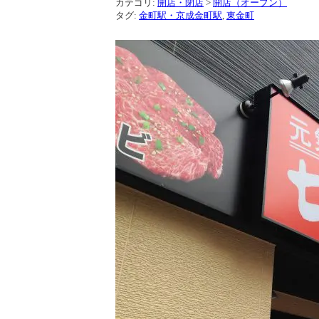
カテゴリ:
開店・閉店
>
開店（オープン）
タグ:
金町駅・京成金町駅
,
東金町