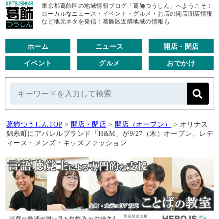
東京都葛飾区の地域情報ブログ「葛飾つうしん」へようこそ！
ローカルなニュース・イベント・グルメ・お店の開店閉店情報
など地元ネタを発信！葛飾区近隣地域の情報も
ホーム
ニュース
開店・閉店
イベント
グルメ
おでかけ
葛飾つうしんTOP
>
開店・閉店
>
開店（オープン）
>
オリナス
錦糸町にアパレルブランド「H&M」が9/27（木）オープン、レデ
ィース・メンズ・キッズファッション