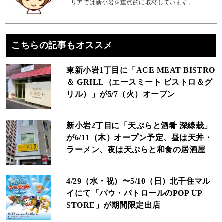
リアでは新小岩を重点的に取材しています。
こちらの記事もオススメ
東新小岩1丁目に「ACE MEAT BISTRO
＆ GRILL（エースミート ビストロ＆グ
リル）」が5/7（火）オープン
新小岩2丁目に「天ぷらと酒肴 深綠栽」
が6/11（木）オープン予定、昼は天丼・
ラーメン、夜は天ぷらと和食の居酒屋
4/29（水・祝）〜5/10（日）北千住マル
イにて「パウ・パトロールのPOP UP
STORE」が期間限定出店