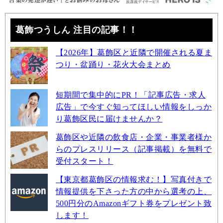
葛飾つうしん 注目の記事！！
【2026年】葛飾区と近隣で開催される夏ま
つり・盆踊り・花火大会まとめ
短期間で集中的にPR！「記事広告・求人
広告」で今すぐ知ってほしい情報をしっか
り葛飾区民に届けませんか？
葛飾区や近隣の飲食店・企業・事業者様か
らのプレスリリース（記事掲載）を無料で
受付スタート！
【東京都葛飾区の情報求む！】写真付きで
情報提供を下さった方の中から選考の上、
500円分のAmazonギフト券をプレゼント致
します！