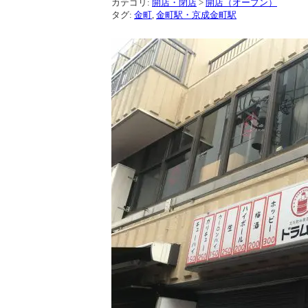
カテゴリ:
開店・閉店
>
開店（オープン）
タグ:
金町
,
金町駅・京成金町駅