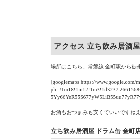
アクセス 立ち飲み居酒屋
場所はこちら。常磐線 金町駅から徒
[googlemaps https://www.google.com/
pb=!1m18!1m12!1m3!1d3237.2661568
5Yy66YeR55S677yW5LiB55uu77yR77y
お酒もおつまみも安くていいですね
立ち飲み居酒屋 ドラム缶 金町店