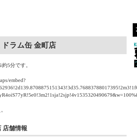
 ドラム缶 金町店
歩約5分です。
maps/embed?
62936!2d139.8708875151343!3d35.76883788017395!2m3!1f
R4oiS77yR!5e0!3m2!1sja!2sjp!4v1535320490679&w=100%
え。
 店舗情報