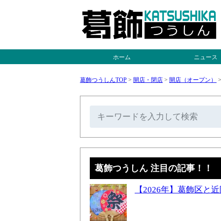
ホーム
ニュース
葛飾つうしんTOP
>
開店・閉店
>
開店（オープン）
葛飾つうしん 注目の記事！！
【2026年】葛飾区