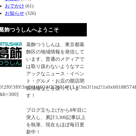
おでかけ
(61)
お知らせ
(326)
葛飾つうしんへようこそ
葛飾つうしんは、東京都葛
飾区の地域情報を発信して
います。普通のメディアで
は取り扱わないようなマニ
アックなニュース・イベン
ト・グルメ・お店の開店閉
0!2f0!3f0!3m2!1i1024!2i768!4f13.1!3m3!1m2!1s0x60188
店情報などを扱っていま
&h=300]
す！
ブログ立ち上げから8年目に
突入し、累計3,300記事以上
を執筆、現在もほぼ毎日更
新中！