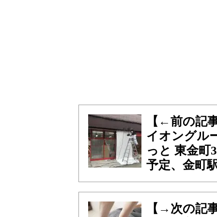
【←前の記
イオングル
っと 東金町
予定、金町駅
【→次の記