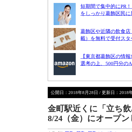
短期間で集中的にPR
をしっかり葛飾区民に
葛飾区や近隣の飲食店
載）を無料で受付スタ
【東京都葛飾区の情報
選考の上、500円分の
公開日：
2018年8月28日
/ 更新日：
2018
金町駅近くに「立ち飲
8/24（金）にオープ