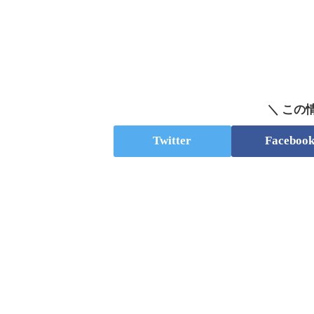
＼ この
Twitter
Faceboo