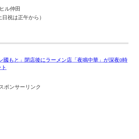
ンヒル仲田
土日祝は正午から）
モン國もと」閉店後にラーメン店「夜鳴中華」が深夜0時
ート
スポンサーリンク