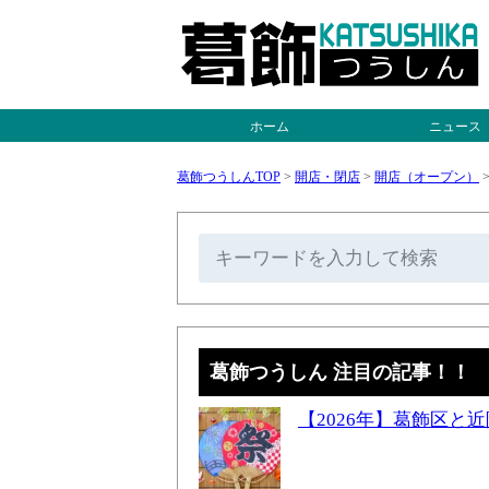
ホーム
ニュース
葛飾つうしんTOP
>
開店・閉店
>
開店（オープン）
葛飾つうしん 注目の記事！！
【2026年】葛飾区