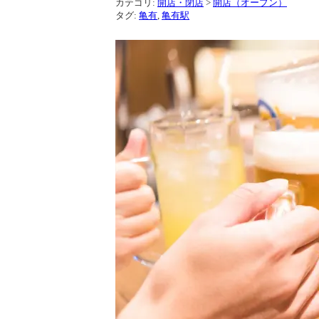
カテゴリ:
開店・閉店
>
開店（オープン）
タグ:
亀有
,
亀有駅