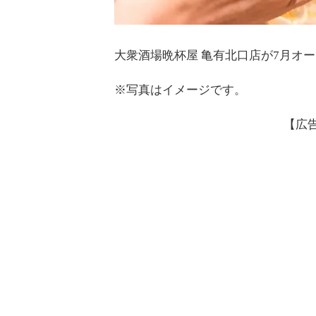
大衆酒場晩杯屋 亀有北口店が7月オ
※写真はイメージです。
【広