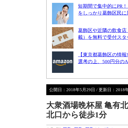
短期間で集中的にPR
をしっかり葛飾区民に
葛飾区や近隣の飲食店
載）を無料で受付スタ
【東京都葛飾区の情報
選考の上、500円分の
公開日：
2018年5月29日
/ 更新日：
2018
大衆酒場晩杯屋 亀有
北口から徒歩1分