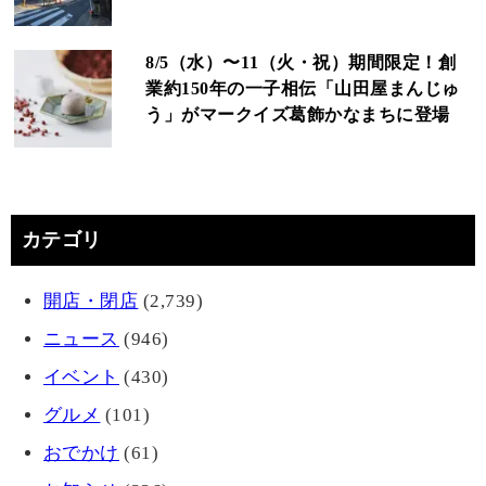
8/5（水）〜11（火・祝）期間限定！創
業約150年の一子相伝「山田屋まんじゅ
う」がマークイズ葛飾かなまちに登場
カテゴリ
開店・閉店
(2,739)
ニュース
(946)
イベント
(430)
グルメ
(101)
おでかけ
(61)