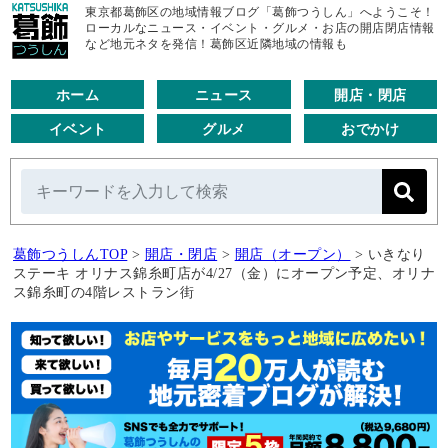
東京都葛飾区の地域情報ブログ「葛飾つうしん」へようこそ！
ローカルなニュース・イベント・グルメ・お店の開店閉店情報
など地元ネタを発信！葛飾区近隣地域の情報も
ホーム
ニュース
開店・閉店
イベント
グルメ
おでかけ
葛飾つうしんTOP
>
開店・閉店
>
開店（オープン）
>
いきなり
ステーキ オリナス錦糸町店が4/27（金）にオープン予定、オリナ
ス錦糸町の4階レストラン街