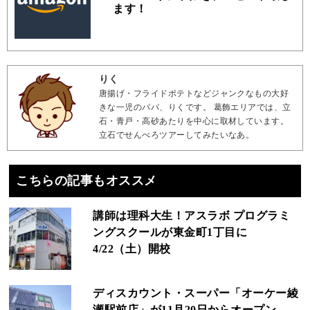
ます！
りく
唐揚げ・フライドポテトなどジャンクなもの大好
きな一児のパパ、りくです。 葛飾エリアでは、立
石・青戸・高砂あたりを中心に取材しています。
立石でせんべろツアーしてみたいなあ。
こちらの記事もオススメ
講師は理科大生！アスラボ プログラミ
ングスクールが東金町1丁目に
4/22（土）開校
ディスカウント・スーパー「オーケー綾
瀬駅前店」が11月20日からオープン