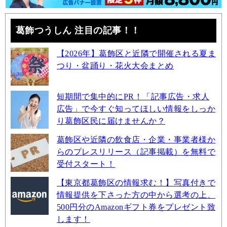
葛飾つうしん 注目の記事！！
【2026年】葛飾区と近隣で開催される夏ま
つり・盆踊り・花火大会まとめ
短期間で集中的にPR！「記事広告・求人
広告」で今すぐ知ってほしい情報をしっか
り葛飾区民に届けませんか？
葛飾区や近隣の飲食店・企業・事業者様か
らのプレスリリース（記事掲載）を無料で
受付スタート！
【東京都葛飾区の情報求む！】写真付きで
情報提供を下さった方の中から選考の上、
500円分のAmazonギフト券をプレゼント致
します！