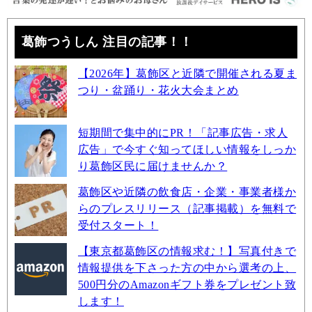
葛飾つうしん 注目の記事！！
【2026年】葛飾区と近隣で開催される夏ま
つり・盆踊り・花火大会まとめ
短期間で集中的にPR！「記事広告・求人
広告」で今すぐ知ってほしい情報をしっか
り葛飾区民に届けませんか？
葛飾区や近隣の飲食店・企業・事業者様か
らのプレスリリース（記事掲載）を無料で
受付スタート！
【東京都葛飾区の情報求む！】写真付きで
情報提供を下さった方の中から選考の上、
500円分のAmazonギフト券をプレゼント致
します！