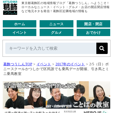
東京都葛飾区の地域情報ブログ「葛飾つうしん」へようこそ！
ローカルなニュース・イベント・グルメ・お店の開店閉店情報
など地元ネタを発信！葛飾区近隣地域の情報も
ホーム
ニュース
開店・閉店
イベント
グルメ
おでかけ
葛飾つうしんTOP
>
イベント
>
2017年のイベント
>
2/5（日）ポ
ニースクールかつしかで区民誰でも乗馬デーが開催、引き馬とミ
ニ乗馬教室