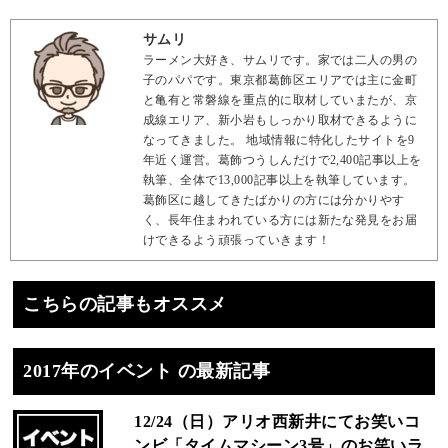
サムリ
ラーメン大好き、サムリです。家では二人の男の
子のパパです。東京都葛飾区エリアでは主に金町
と亀有と常磐線を重点的に取材していまたが、京
成線エリア、新小岩もしっかり取材できるように
なってきました。 地域情報に特化したサイトを9
年近く運営。葛飾つうしんだけで2,400記事以上を
執筆、全体で13,000記事以上を執筆しています。
葛飾区に越してきたばかりの方には分かりやす
く、長年住まわれている方には新たな発見をお届
けできるよう頑張っていきます！
こちらの記事もオススメ
2017年のイベント の最新記事
12/24（日）アリオ西新井にてお笑いコ
ンビ「タイムマシーン3号」のお笑いラ