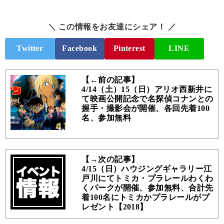
＼ この情報をお友達にシェア！ ／
Twitter
Facebook
Pinterest
LINE
【←前の記事】
4/14（土）15（日）アリオ西新井に
て映画公開記念で名探偵コナンとの
握手・撮影会が開催、各回先着100
名、参加無料
【→次の記事】
4/15（日）ハウジングギャラリー江
戸川にてトミカ・プラレールわくわ
くパークが開催、参加無料、合計先
着100名にトミカかプラレールがプ
レゼント【2018】