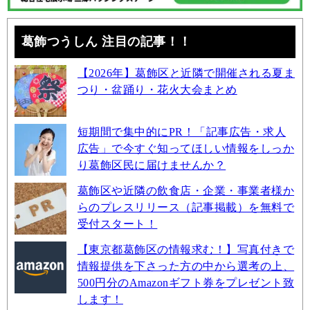
葛飾つうしん 注目の記事！！
【2026年】葛飾区と近隣で開催される夏ま
つり・盆踊り・花火大会まとめ
短期間で集中的にPR！「記事広告・求人
広告」で今すぐ知ってほしい情報をしっか
り葛飾区民に届けませんか？
葛飾区や近隣の飲食店・企業・事業者様か
らのプレスリリース（記事掲載）を無料で
受付スタート！
【東京都葛飾区の情報求む！】写真付きで
情報提供を下さった方の中から選考の上、
500円分のAmazonギフト券をプレゼント致
します！