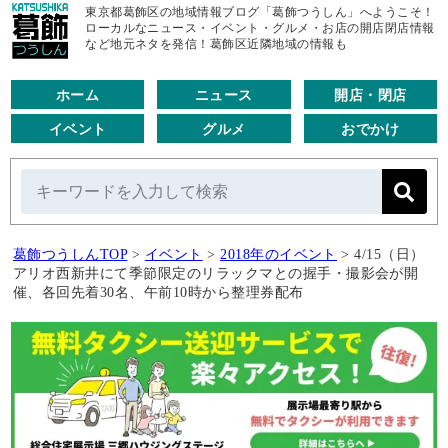
東京都葛飾区の地域情報ブログ「葛飾つうしん」へようこそ！
ローカルなニュース・イベント・グルメ・お店の開店閉店情報
など地元ネタを発信！葛飾区近隣地域の情報も
ホーム
ニュース
開店・閉店
イベント
グルメ
おでかけ
葛飾つうしんTOP
>
イベント
>
2018年のイベント
>
4/15（日）
アリオ西新井にて季節限定のリラックマとの握手・撮影会が開
催、各回先着30名、午前10時から整理券配布