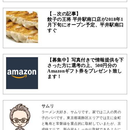
【→次の記事】
餃子の王将 平井駅南口店が2018年1
月下旬にオープン予定、平井駅南口
すぐ
【募集中】写真付きで情報提供を下
さった方に選考の上、500円分の
Amazonギフト券をプレゼント致し
ます！
サムリ
ラーメン大好き、サムリです。家では二人の男の
子のパパです。東京都葛飾区エリアでは主に金町
と亀有と常磐線を重点的に取材していまたが、京
成線エリア、新小岩もしっかり取材できるように