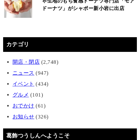
ゃ生地のもち食感ドーナツ専門店「モア
ドーナツ」がシャポー新小岩に出店
カテゴリ
開店・閉店
(2,748)
ニュース
(947)
イベント
(434)
グルメ
(101)
おでかけ
(61)
お知らせ
(326)
葛飾つうしんへようこそ