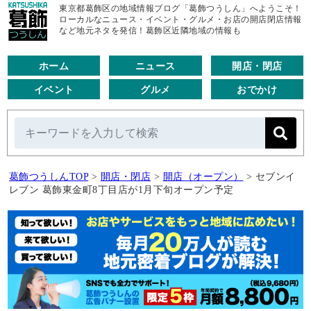
東京都葛飾区の地域情報ブログ「葛飾つうしん」へようこそ！
ローカルなニュース・イベント・グルメ・お店の開店閉店情報
など地元ネタを発信！葛飾区近隣地域の情報も
ホーム
ニュース
開店・閉店
イベント
グルメ
おでかけ
葛飾つうしんTOP
>
開店・閉店
>
開店（オープン）
>
セブンイ
レブン 葛飾東金町8丁目店が1月下旬オープン予定