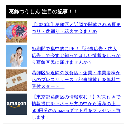
葛飾つうしん 注目の記事！！
【2026年】葛飾区と近隣で開催される夏ま
つり・盆踊り・花火大会まとめ
短期間で集中的にPR！「記事広告・求人
広告」で今すぐ知ってほしい情報をしっか
り葛飾区民に届けませんか？
葛飾区や近隣の飲食店・企業・事業者様か
らのプレスリリース（記事掲載）を無料で
受付スタート！
【東京都葛飾区の情報求む！】写真付きで
情報提供を下さった方の中から選考の上、
500円分のAmazonギフト券をプレゼント致
します！