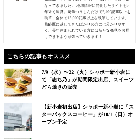
なってきました。 地域情報に特化したサイトを9
年近く運営。葛飾つうしんだけで2,400記事以上を
執筆、全体で13,000記事以上を執筆しています。
葛飾区に越してきたばかりの方には分かりやす
く、長年住まわれている方には新たな発見をお届
けできるよう頑張っていきます！
こちらの記事もオススメ
7/9（水）〜22（火）シャポー新小岩に
て「志ち乃」が期間限定出店、スイーツ
どら焼きの販売
【新小岩初出店】シャポー新小岩に「ス
ターバックスコーヒー」が10/1（日）オ
ープン予定