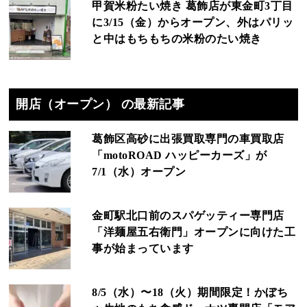
甲賀米粉たい焼き 葛飾店が東金町3丁目
に3/15（金）からオープン、外はパリッ
と中はもちもちの米粉のたい焼き
開店（オープン） の最新記事
葛飾区高砂に出張買取専門の車買取店
「motoROAD ハッピーカーズ」が
7/1（水）オープン
金町駅北口前のスパゲッティー専門店
「洋麺屋五右衛門」オープンに向けた工
事が始まっています
8/5（水）〜18（火）期間限定！かぼち