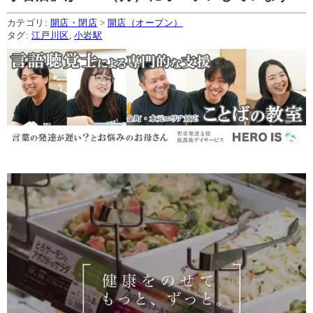
カテゴリ:
開店・閉店
>
開店（オープン）
タグ:
江戸川区
,
小岩駅