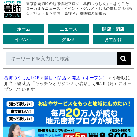
東京都葛飾区の地域情報ブログ「葛飾つうしん」へようこそ！
ローカルなニュース・イベント・グルメ・お店の開店閉店情報
など地元ネタを発信！葛飾区近隣地域の情報も
ホーム
ニュース
開店・閉店
イベント
グルメ
おでかけ
葛飾つうしんTOP
>
開店・閉店
>
開店（オープン）
>
小岩駅に
弁当・総菜店「キッチンオリジン西小岩店」が8/28（月）にオー
プンしています