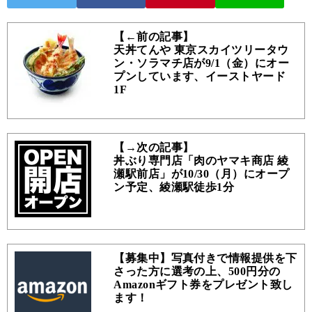
【←前の記事】
天丼てんや 東京スカイツリータウ
ン・ソラマチ店が9/1（金）にオー
プンしています、イーストヤード
1F
【→次の記事】
丼ぶり専門店「肉のヤマキ商店 綾
瀬駅前店」が10/30（月）にオープ
ン予定、綾瀬駅徒歩1分
【募集中】写真付きで情報提供を下
さった方に選考の上、500円分の
Amazonギフト券をプレゼント致し
ます！