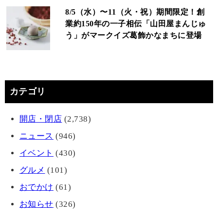
8/5（水）〜11（火・祝）期間限定！創
業約150年の一子相伝「山田屋まんじゅ
う」がマークイズ葛飾かなまちに登場
カテゴリ
開店・閉店
(2,738)
ニュース
(946)
イベント
(430)
グルメ
(101)
おでかけ
(61)
お知らせ
(326)