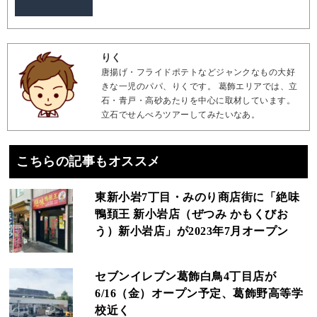
りく
唐揚げ・フライドポテトなどジャンクなもの大好
きな一児のパパ、りくです。 葛飾エリアでは、立
石・青戸・高砂あたりを中心に取材しています。
立石でせんべろツアーしてみたいなあ。
こちらの記事もオススメ
東新小岩7丁目・みのり商店街に「絶味
鴨頚王 新小岩店（ぜつみ かもくびお
う）新小岩店」が2023年7月オープン
セブンイレブン葛飾白鳥4丁目店が
6/16（金）オープン予定、葛飾野高等学
校近く