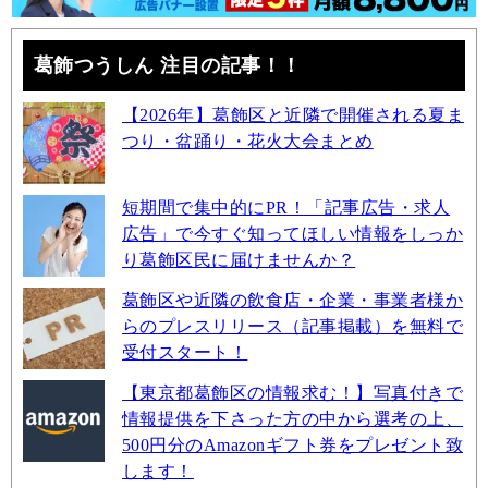
葛飾つうしん 注目の記事！！
【2026年】葛飾区と近隣で開催される夏ま
つり・盆踊り・花火大会まとめ
短期間で集中的にPR！「記事広告・求人
広告」で今すぐ知ってほしい情報をしっか
り葛飾区民に届けませんか？
葛飾区や近隣の飲食店・企業・事業者様か
らのプレスリリース（記事掲載）を無料で
受付スタート！
【東京都葛飾区の情報求む！】写真付きで
情報提供を下さった方の中から選考の上、
500円分のAmazonギフト券をプレゼント致
します！