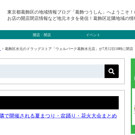
東京都葛飾区の地域情報ブログ「葛飾つうしん」へようこそ！
お店の開店閉店情報など地元ネタを発信！葛飾区近隣地域の情
開店・閉店
イベント
）
>
葛飾区水元のドラッグストア「ウェルパーク葛飾水元店」が7月12日18時に閉店
と近隣で開催される夏まつり・盆踊り・花火大会まとめ