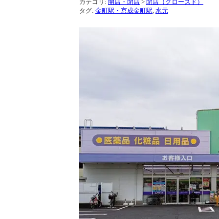
カテゴリ:
開店・閉店
>
閉店（クローズド）
タグ:
金町駅・京成金町駅
,
水元