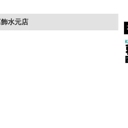
葛飾水元店