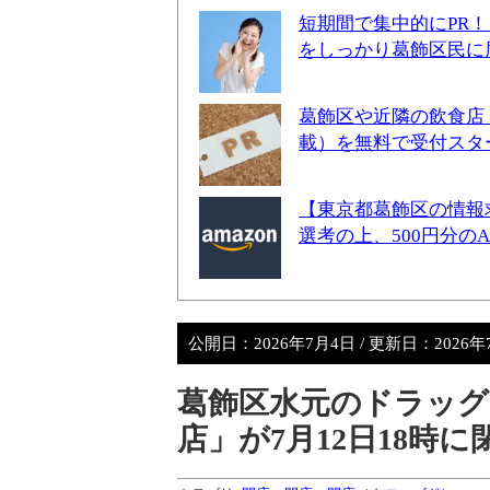
短期間で集中的にPR
をしっかり葛飾区民に
葛飾区や近隣の飲食店
載）を無料で受付スタ
【東京都葛飾区の情報
選考の上、500円分の
公開日：
2026年7月4日
/ 更新日：
2026
葛飾区水元のドラッグ
店」が7月12日18時に