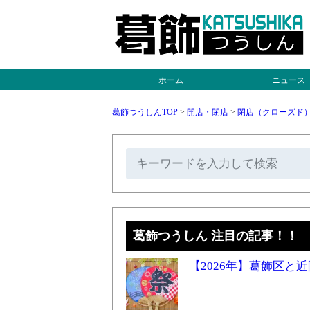
ホーム
ニュース
葛飾つうしんTOP
>
開店・閉店
>
閉店（クローズド
葛飾つうしん 注目の記事！！
【2026年】葛飾区