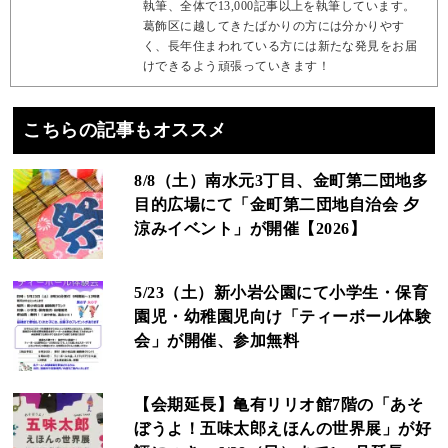
執筆、全体で13,000記事以上を執筆しています。
葛飾区に越してきたばかりの方には分かりやす
く、長年住まわれている方には新たな発見をお届
けできるよう頑張っていきます！
こちらの記事もオススメ
8/8（土）南水元3丁目、金町第二団地多
目的広場にて「金町第二団地自治会 夕
涼みイベント」が開催【2026】
5/23（土）新小岩公園にて小学生・保育
園児・幼稚園児向け「ティーボール体験
会」が開催、参加無料
【会期延長】亀有リリオ館7階の「あそ
ぼうよ！五味太郎えほんの世界展」が好