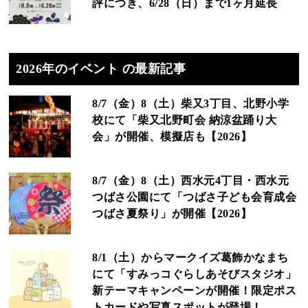
評につき、6/28（日）まで1ヶ月延長
2026年のイベント の最新記事
8/7（金）8（土）柴又3丁目、北野小学
校にて「柴又北野町会 納涼盆踊り大
会」が開催、模擬店も【2026】
8/7（金）8（土）西水元4丁目・西水元
つばさ公園にて「つばさ子ども会育成会
つばさ夏祭り」が開催【2026】
8/1（土）からマークイズ葛飾かなまち
にて「すみっコぐらしあそびスタジオ」
新テーマキャンペーンが開催！限定ポス
トカードや写真スポットが登場！