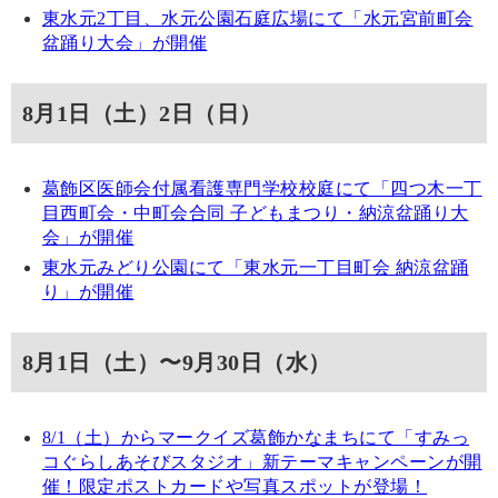
東水元2丁目、水元公園石庭広場にて「水元宮前町会
盆踊り大会」が開催
8月1日（土）2日（日）
葛飾区医師会付属看護専門学校校庭にて「四つ木一丁
目西町会・中町会合同 子どもまつり・納涼盆踊り大
会」が開催
東水元みどり公園にて「東水元一丁目町会 納涼盆踊
り」が開催
8月1日（土）〜9月30日（水）
8/1（土）からマークイズ葛飾かなまちにて「すみっ
コぐらしあそびスタジオ」新テーマキャンペーンが開
催！限定ポストカードや写真スポットが登場！