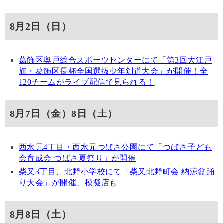
8月2日（日）
葛飾区奥戸総合スポーツセンターにて「第3回大江戸
旗・葛飾区長杯全国選抜少年剣道大会」が開催！全
120チームがライブ配信で見られる！
8月7日（金）8日（土）
西水元4丁目・西水元つばさ公園にて「つばさ子ども
会育成会 つばさ夏祭り」が開催
柴又3丁目、北野小学校にて「柴又北野町会 納涼盆踊
り大会」が開催、模擬店も
8月8日（土）