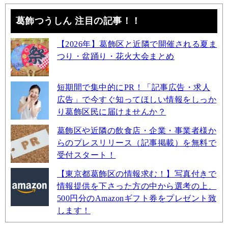
葛飾つうしん 注目の記事！！
【2026年】葛飾区と近隣で開催される夏ま
つり・盆踊り・花火大会まとめ
短期間で集中的にPR！「記事広告・求人
広告」で今すぐ知ってほしい情報をしっか
り葛飾区民に届けませんか？
葛飾区や近隣の飲食店・企業・事業者様か
らのプレスリリース（記事掲載）を無料で
受付スタート！
【東京都葛飾区の情報求む！】写真付きで
情報提供を下さった方の中から選考の上、
500円分のAmazonギフト券をプレゼント致
します！