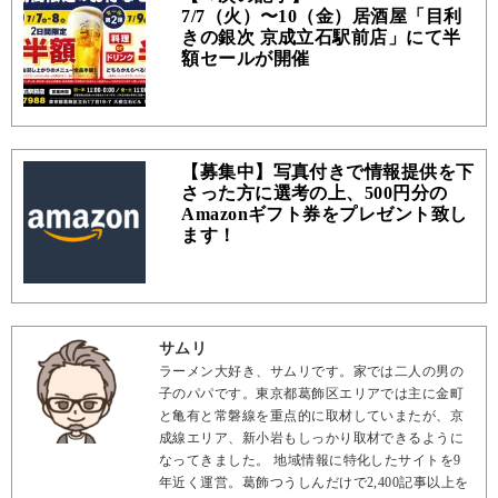
7/7（火）〜10（金）居酒屋「目利
きの銀次 京成立石駅前店」にて半
額セールが開催
【募集中】写真付きで情報提供を下
さった方に選考の上、500円分の
Amazonギフト券をプレゼント致し
ます！
サムリ
ラーメン大好き、サムリです。家では二人の男の
子のパパです。東京都葛飾区エリアでは主に金町
と亀有と常磐線を重点的に取材していまたが、京
成線エリア、新小岩もしっかり取材できるように
なってきました。 地域情報に特化したサイトを9
年近く運営。葛飾つうしんだけで2,400記事以上を