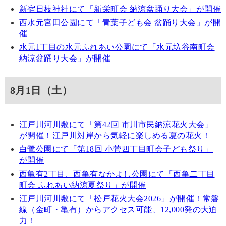
新宿日枝神社にて「新栄町会 納涼盆踊り大会」が開催
西水元宮田公園にて「青葉子ども会 盆踊り大会」が開
催
水元1丁目の水元ふれあい公園にて「水元圦谷南町会
納涼盆踊り大会」が開催
8月1日（土）
江戸川河川敷にて「第42回 市川市民納涼花火大会」
が開催！江戸川対岸から気軽に楽しめる夏の花火！
白鷺公園にて「第18回 小菅四丁目町会子ども祭り」
が開催
西亀有2丁目、西亀有なかよし公園にて「西亀二丁目
町会 ふれあい納涼夏祭り」が開催
江戸川河川敷にて「松戸花火大会2026」が開催！常磐
線（金町・亀有）からアクセス可能、12,000発の大迫
力！