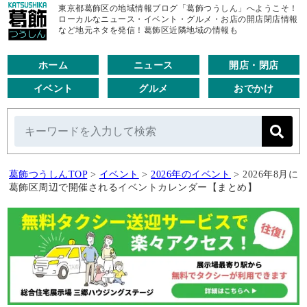
東京都葛飾区の地域情報ブログ「葛飾つうしん」へようこそ！
ローカルなニュース・イベント・グルメ・お店の開店閉店情報
など地元ネタを発信！葛飾区近隣地域の情報も
ホーム
ニュース
開店・閉店
イベント
グルメ
おでかけ
葛飾つうしんTOP
>
イベント
>
2026年のイベント
>
2026年8月に
葛飾区周辺で開催されるイベントカレンダー【まとめ】