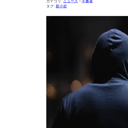
カテゴリ:
ニュース
>
不審者
タグ:
新小岩