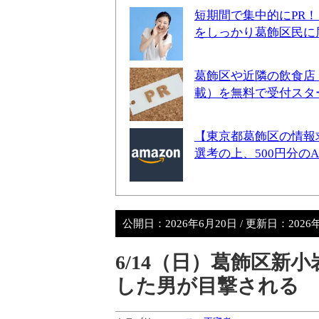
短期間で集中的にPR
をしっかり葛飾区民に
葛飾区や近隣の飲食店
載）を無料で受付スタ
【東京都葛飾区の情報
選考の上、500円分の
公開日：
2026年6月20日
/ 更新日：
2026
6/14（日）葛飾区新
した男が目撃される