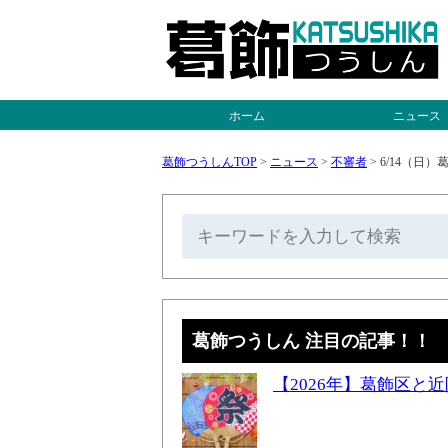
ホーム
ニュース
葛飾つうしんTOP
>
ニュース
>
不審者
>
6/14（日
葛飾つうしん 注目の記事！！
【2026年】葛飾区