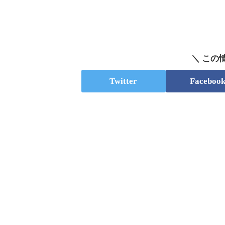
＼ この
Twitter
Faceboo