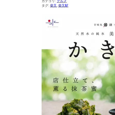
カテゴリ:
グルメ
タグ:
柴又
,
柴又駅