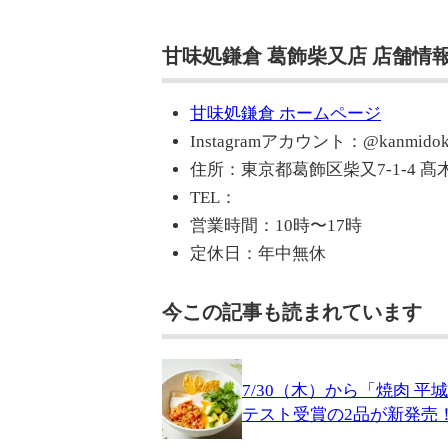
甘味処鎌倉 葛飾柴又店 店舗情
甘味処鎌倉 ホームページ
Instagramアカウント：@kanmidokor
住所：東京都葛飾区柴又7-1-4 髙
TEL：
営業時間：10時〜17時
定休日：年中無休
今この記事も読まれています
7/30（木）から「焼肉 
テスト受賞の2品が新発売