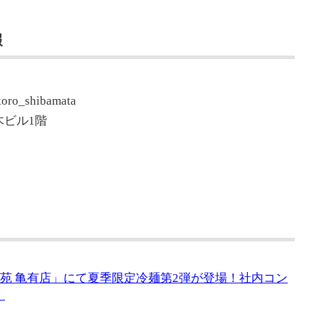
報
o_shibamata
木ビル1階
平城苑 亀有店」にて夏季限定冷麺第2弾が登場！社内コン
！