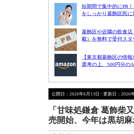
短期間で集中的にPR
をしっかり葛飾区民に
葛飾区や近隣の飲食店
載）を無料で受付スタ
【東京都葛飾区の情報
選考の上、500円分の
公開日：
2026年6月13日
/ 更新日：
2026
「甘味処鎌倉 葛飾柴
売開始、今年は黒胡麻