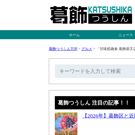
ホーム
ニュース
葛飾つうしんTOP
>
グルメ
>
「甘味処鎌倉 葛飾柴又
葛飾つうしん 注目の記事！！
【2026年】葛飾区