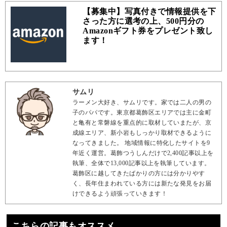
【募集中】写真付きで情報提供を下
さった方に選考の上、500円分の
Amazonギフト券をプレゼント致し
ます！
サムリ
ラーメン大好き、サムリです。家では二人の男の
子のパパです。東京都葛飾区エリアでは主に金町
と亀有と常磐線を重点的に取材していまたが、京
成線エリア、新小岩もしっかり取材できるように
なってきました。 地域情報に特化したサイトを9
年近く運営。葛飾つうしんだけで2,400記事以上を
執筆、全体で13,000記事以上を執筆しています。
葛飾区に越してきたばかりの方には分かりやす
く、長年住まわれている方には新たな発見をお届
けできるよう頑張っていきます！
こちらの記事もオススメ