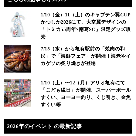
1/10（金）11（土）のキャプテン翼CUP
かつしか2026にて、大空翼デザインの
「トミカ55周年×南葛SC」限定グッズ販
売
7/15（水）から亀有駅前の「焼肉の和
民」で「海鮮フェア」が開催！海老やイ
カゲソの炙り焼きが登場
1/10（土）〜12（月）アリオ亀有にて
「こども縁日」が開催、スーパーボール
すくい、ヨーヨー釣り、くじ引き、金魚
すくい等
2026年のイベント の最新記事