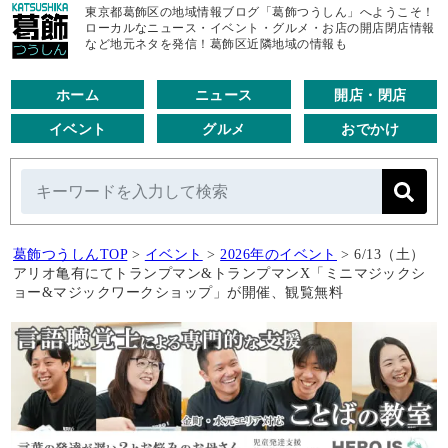
東京都葛飾区の地域情報ブログ「葛飾つうしん」へようこそ！
ローカルなニュース・イベント・グルメ・お店の開店閉店情報
など地元ネタを発信！葛飾区近隣地域の情報も
ホーム
ニュース
開店・閉店
イベント
グルメ
おでかけ
葛飾つうしんTOP
>
イベント
>
2026年のイベント
>
6/13（土）
アリオ亀有にてトランプマン&トランプマンX「ミニマジックシ
ョー&マジックワークショップ」が開催、観覧無料