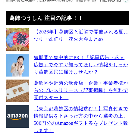
葛飾つうしん 注目の記事！！
【2026年】葛飾区と近隣で開催される夏ま
つり・盆踊り・花火大会まとめ
短期間で集中的にPR！「記事広告・求人
広告」で今すぐ知ってほしい情報をしっか
り葛飾区民に届けませんか？
葛飾区や近隣の飲食店・企業・事業者様か
らのプレスリリース（記事掲載）を無料で
受付スタート！
【東京都葛飾区の情報求む！】写真付きで
情報提供を下さった方の中から選考の上、
500円分のAmazonギフト券をプレゼント致
します！