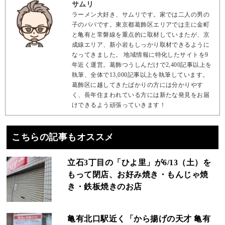
サムリ
ラーメン大好き、サムリです。家では二人の男の
子のパパです。東京都葛飾区エリアでは主に金町
と亀有と常磐線を重点的に取材していまたが、京
成線エリア、新小岩もしっかり取材できるように
なってきました。 地域情報に特化したサイトを9
年近く運営。葛飾つうしんだけで2,400記事以上を
執筆、全体で13,000記事以上を執筆しています。
葛飾区に越してきたばかりの方には分かりやす
く、長年住まわれている方には新たな発見をお届
けできるよう頑張っていきます！
こちらの記事もオススメ
立石3丁目の「ひよ里」が6/13（土）を
もって閉店、お好み焼き・もんじゃ焼
き・鉄板焼きのお店
亀有北口駅近く「から揚げの天才 亀有