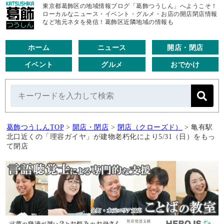
東京都葛飾区の地域情報ブログ「葛飾つうしん」へようこそ！
ローカルなニュース・イベント・グルメ・お店の開店閉店情報
など地元ネタを発信！葛飾区近隣地域の情報も
ホーム
ニュース
開店・閉店
イベント
グルメ
おでかけ
葛飾つうしんTOP
>
開店・閉店
>
閉店（クローズド）
>
亀有駅
北口近くの「理容ガイヤ」が建物老朽化により5/31（日）をもっ
て閉店