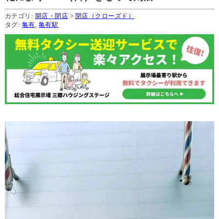
カテゴリ:
開店・閉店
>
閉店（クローズド）
タグ:
亀有
,
亀有駅