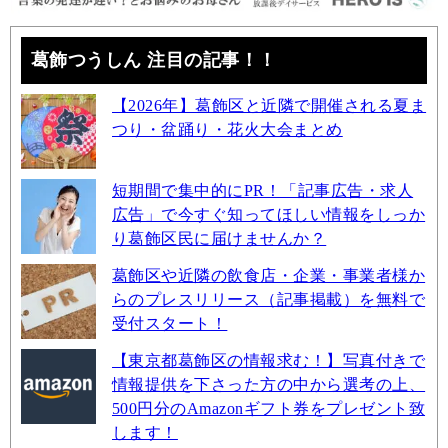
葛飾つうしん 注目の記事！！
【2026年】葛飾区と近隣で開催される夏ま
つり・盆踊り・花火大会まとめ
短期間で集中的にPR！「記事広告・求人
広告」で今すぐ知ってほしい情報をしっか
り葛飾区民に届けませんか？
葛飾区や近隣の飲食店・企業・事業者様か
らのプレスリリース（記事掲載）を無料で
受付スタート！
【東京都葛飾区の情報求む！】写真付きで
情報提供を下さった方の中から選考の上、
500円分のAmazonギフト券をプレゼント致
します！