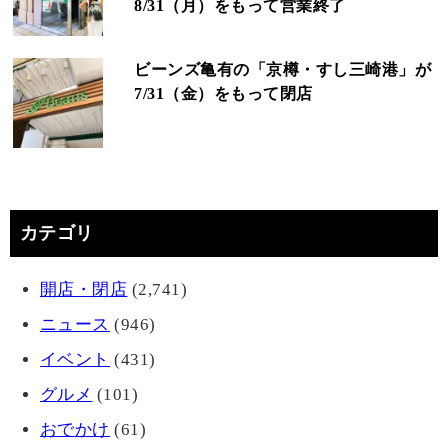
8/31（月）をもって営業終了
ビーンズ亀有の「京樽・すし三崎港」が
7/31（金）をもって閉店
カテゴリ
開店・閉店
(2,741)
ニュース
(946)
イベント
(431)
グルメ
(101)
おでかけ
(61)