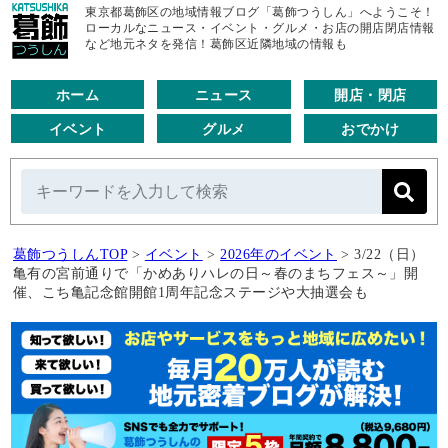
東京都葛飾区の地域情報ブログ「葛飾つうしん」へようこそ！
ローカルなニュース・イベント・グルメ・お店の開店閉店情報
など地元ネタを発信！葛飾区近隣地域の情報も
ホーム
ニュース
開店・閉店
イベント
グルメ
おでかけ
葛飾つうしんTOP
>
イベント
>
2026年のイベント
>
3/22（日）
亀有の宮前通りで「かめありハレの日～春のまちフェス～」開
催、こち亀記念館開館1周年記念ステージや大抽選会も