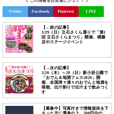
＼ この情報をお友達にシェア！ ／
Twitter
Facebook
Pinterest
LINE
【←前の記事】
3/29（日）立石さくら通りで「第1
回 立石さくらまつり」開催、模擬
店やステージイベント
【→次の記事】
3/26（木）～29（日）新小岩公園で
「おでん＆地酒フェス2026」開
催、全国津々浦々のおでんと地酒を
堪能、出汁割りで出汁まで飲みつく
す
【募集中】写真付きで情報提供を下
さった方に選考の上、500円分の