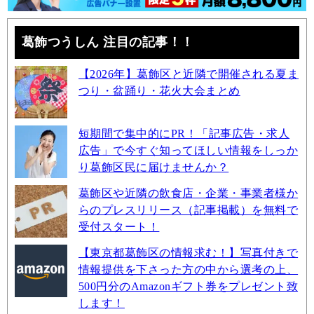
葛飾つうしん 注目の記事！！
【2026年】葛飾区と近隣で開催される夏ま
つり・盆踊り・花火大会まとめ
短期間で集中的にPR！「記事広告・求人
広告」で今すぐ知ってほしい情報をしっか
り葛飾区民に届けませんか？
葛飾区や近隣の飲食店・企業・事業者様か
らのプレスリリース（記事掲載）を無料で
受付スタート！
【東京都葛飾区の情報求む！】写真付きで
情報提供を下さった方の中から選考の上、
500円分のAmazonギフト券をプレゼント致
します！