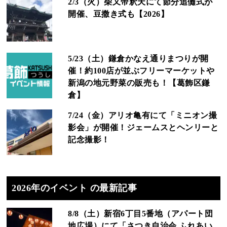
2/3（火）柴又帝釈天にて節分追儺式が
開催、豆撒き式も【2026】
5/23（土）鎌倉かなえ通りまつりが開
催！約100店が並ぶフリーマーケットや
新潟の地元野菜の販売も！【葛飾区鎌
倉】
7/24（金）アリオ亀有にて「ミニオン撮
影会」が開催！ジェームスとヘンリーと
記念撮影！
2026年のイベント の最新記事
8/8（土）新宿6丁目5番地（アパート団
地広場）にて「さつき自治会 ふれあい