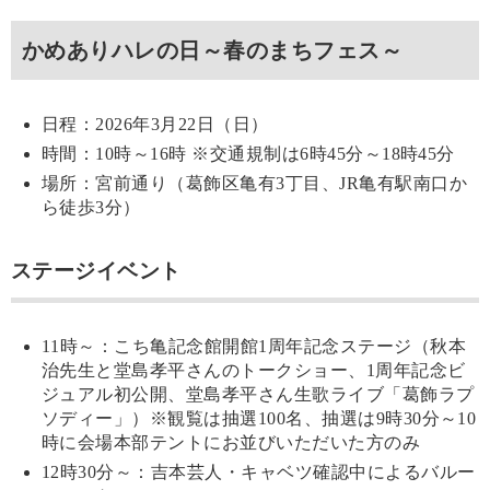
かめありハレの日～春のまちフェス～
日程：2026年3月22日（日）
時間：10時～16時 ※交通規制は6時45分～18時45分
場所：宮前通り（葛飾区亀有3丁目、JR亀有駅南口か
ら徒歩3分）
ステージイベント
11時～：こち亀記念館開館1周年記念ステージ（秋本
治先生と堂島孝平さんのトークショー、1周年記念ビ
ジュアル初公開、堂島孝平さん生歌ライブ「葛飾ラプ
ソディー」）※観覧は抽選100名、抽選は9時30分～10
時に会場本部テントにお並びいただいた方のみ
12時30分～：吉本芸人・キャベツ確認中によるバルー