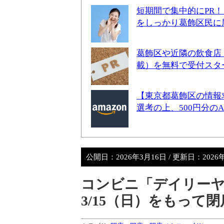
短期間で集中的にPR
をしっかり葛飾区民に
葛飾区や近隣の飲食店
載）を無料で受付スタ
【東京都葛飾区の情報
選考の上、500円分の
公開日：
2026年3月16日
/ 更新日：
2026
コンビニ「デイリーヤ
3/15（日）をもって閉