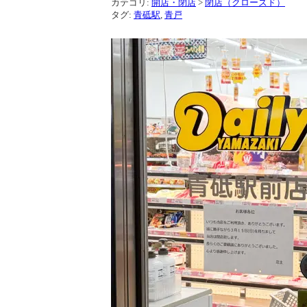
カテゴリ:
開店・閉店
>
閉店（クローズド）
タグ:
青砥駅
,
青戸