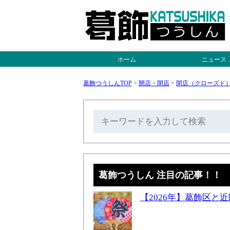
ホーム
ニュース
葛飾つうしんTOP
>
開店・閉店
>
閉店（クローズド
葛飾つうしん 注目の記事！！
【2026年】葛飾区