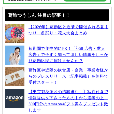
葛飾つうしん 注目の記事！！
【2026年】葛飾区と近隣で開催される夏ま
つり・盆踊り・花火大会まとめ
短期間で集中的にPR！「記事広告・求人
広告」で今すぐ知ってほしい情報をしっか
り葛飾区民に届けませんか？
葛飾区や近隣の飲食店・企業・事業者様か
らのプレスリリース（記事掲載）を無料で
受付スタート！
【東京都葛飾区の情報求む！】写真付きで
情報提供を下さった方の中から選考の上、
500円分のAmazonギフト券をプレゼント致
します！