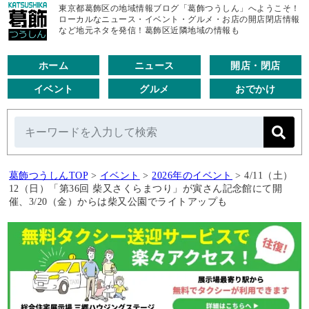
東京都葛飾区の地域情報ブログ「葛飾つうしん」へようこそ！
ローカルなニュース・イベント・グルメ・お店の開店閉店情報
など地元ネタを発信！葛飾区近隣地域の情報も
ホーム
ニュース
開店・閉店
イベント
グルメ
おでかけ
葛飾つうしんTOP
>
イベント
>
2026年のイベント
>
4/11（土）
12（日）「第36回 柴又さくらまつり」が寅さん記念館にて開
催、3/20（金）からは柴又公園でライトアップも