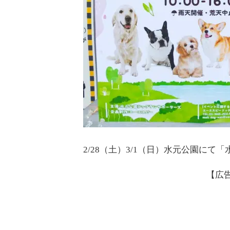
2/28（土）3/1（日）水元公園に
【広