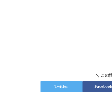
＼ この
Twitter
Faceboo