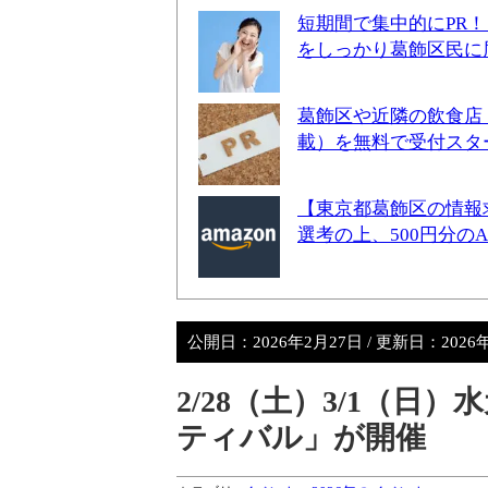
短期間で集中的にPR
をしっかり葛飾区民に
葛飾区や近隣の飲食店
載）を無料で受付スタ
【東京都葛飾区の情報
選考の上、500円分の
公開日：
2026年2月27日
/ 更新日：
2026
2/28（土）3/1（日
ティバル」が開催