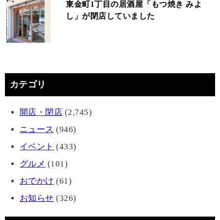
東金町1丁目の居酒屋「もつ焼き みよ
し」が閉店していました
カテゴリ
開店・閉店
(2,745)
ニュース
(946)
イベント
(433)
グルメ
(101)
おでかけ
(61)
お知らせ
(326)