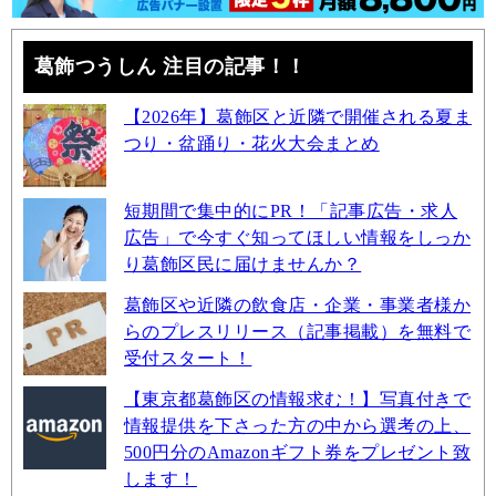
葛飾つうしん 注目の記事！！
【2026年】葛飾区と近隣で開催される夏ま
つり・盆踊り・花火大会まとめ
短期間で集中的にPR！「記事広告・求人
広告」で今すぐ知ってほしい情報をしっか
り葛飾区民に届けませんか？
葛飾区や近隣の飲食店・企業・事業者様か
らのプレスリリース（記事掲載）を無料で
受付スタート！
【東京都葛飾区の情報求む！】写真付きで
情報提供を下さった方の中から選考の上、
500円分のAmazonギフト券をプレゼント致
します！