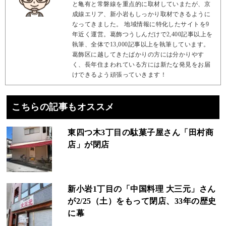
と亀有と常磐線を重点的に取材していまたが、京
成線エリア、新小岩もしっかり取材できるように
なってきました。 地域情報に特化したサイトを9
年近く運営。葛飾つうしんだけで2,400記事以上を
執筆、全体で13,000記事以上を執筆しています。
葛飾区に越してきたばかりの方には分かりやす
く、長年住まわれている方には新たな発見をお届
けできるよう頑張っていきます！
こちらの記事もオススメ
東四つ木3丁目の駄菓子屋さん「田村商
店」が閉店
新小岩1丁目の「中国料理 大三元」さん
が2/25（土）をもって閉店、33年の歴史
に幕