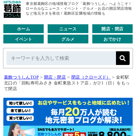
東京都葛飾区の地域情報ブログ「葛飾つうしん」へようこそ！
ローカルなニュース・イベント・グルメ・お店の開店閉店情報
など地元ネタを発信！葛飾区近隣地域の情報も
ホーム
ニュース
開店・閉店
イベント
グルメ
おでかけ
葛飾つうしんTOP
>
開店・閉店
>
閉店（クローズド）
>
金町駅
北口の「回転寿司みさき 金町東急ストア店」が2/1（日）をもっ
て閉店