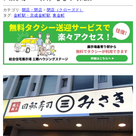
カテゴリ:
開店・閉店
>
閉店（クローズド）
タグ:
金町駅・京成金町駅
,
東金町