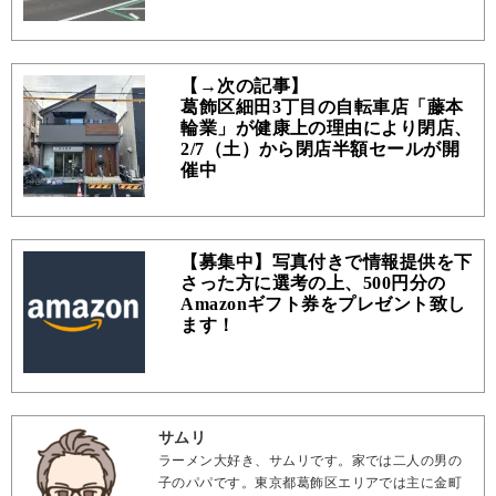
【→次の記事】
葛飾区細田3丁目の自転車店「藤本
輪業」が健康上の理由により閉店、
2/7（土）から閉店半額セールが開
催中
【募集中】写真付きで情報提供を下
さった方に選考の上、500円分の
Amazonギフト券をプレゼント致し
ます！
サムリ
ラーメン大好き、サムリです。家では二人の男の
子のパパです。東京都葛飾区エリアでは主に金町