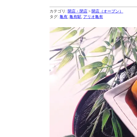
カテゴリ:
開店・閉店
>
開店（オープン）
タグ:
亀有
,
亀有駅
,
アリオ亀有