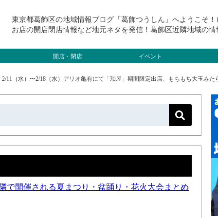
東京都葛飾区の地域情報ブログ「葛飾つうしん」へようこそ！
お店の開店閉店情報など地元ネタを発信！葛飾区近隣地域の情
開店・閉店
イベント
>
2/11（水）〜2/18（水）アリオ亀有にて「珀屋」期間限定出店、もちもち大玉み
と近隣で開催される夏まつり・盆踊り・花火大会まとめ