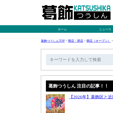
ホーム
ニュース
葛飾つうしんTOP
>
開店・閉店
>
開店（オープン）
葛飾つうしん 注目の記事！！
【2026年】葛飾区