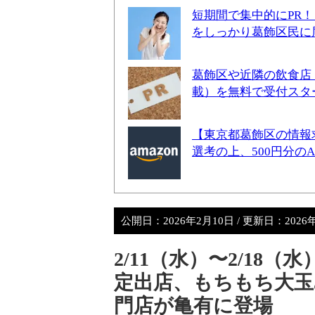
短期間で集中的にPR
をしっかり葛飾区民に
葛飾区や近隣の飲食店
載）を無料で受付スタ
【東京都葛飾区の情報
選考の上、500円分の
公開日：
2026年2月10日
/ 更新日：
2026
2/11（水）〜2/1
定出店、もちもち大玉
門店が亀有に登場