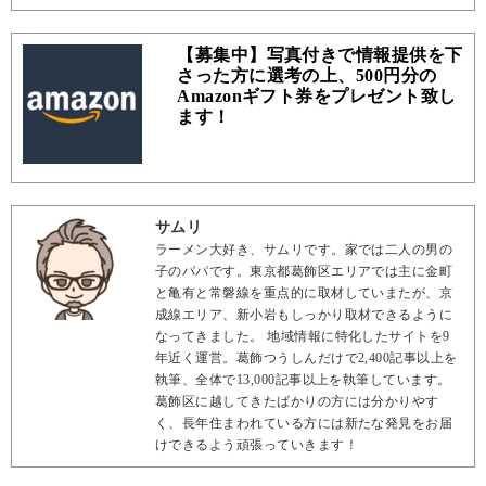
【募集中】写真付きで情報提供を下
さった方に選考の上、500円分の
Amazonギフト券をプレゼント致し
ます！
サムリ
ラーメン大好き、サムリです。家では二人の男の
子のパパです。東京都葛飾区エリアでは主に金町
と亀有と常磐線を重点的に取材していまたが、京
成線エリア、新小岩もしっかり取材できるように
なってきました。 地域情報に特化したサイトを9
年近く運営。葛飾つうしんだけで2,400記事以上を
執筆、全体で13,000記事以上を執筆しています。
葛飾区に越してきたばかりの方には分かりやす
く、長年住まわれている方には新たな発見をお届
けできるよう頑張っていきます！