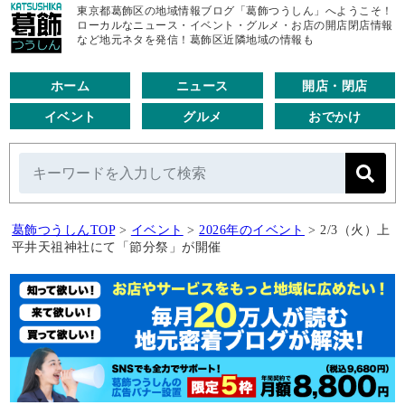
東京都葛飾区の地域情報ブログ「葛飾つうしん」へようこそ！
ローカルなニュース・イベント・グルメ・お店の開店閉店情報
など地元ネタを発信！葛飾区近隣地域の情報も
ホーム
ニュース
開店・閉店
イベント
グルメ
おでかけ
葛飾つうしんTOP
>
イベント
>
2026年のイベント
>
2/3（火）上
平井天祖神社にて「節分祭」が開催