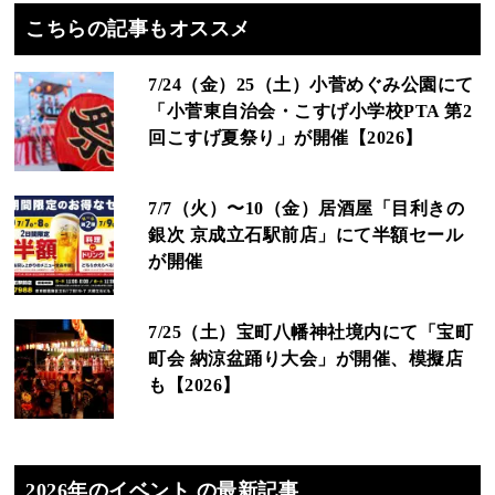
こちらの記事もオススメ
7/24（金）25（土）小菅めぐみ公園にて
「小菅東自治会・こすげ小学校PTA 第2
回こすげ夏祭り」が開催【2026】
7/7（火）〜10（金）居酒屋「目利きの
銀次 京成立石駅前店」にて半額セール
が開催
7/25（土）宝町八幡神社境内にて「宝町
町会 納涼盆踊り大会」が開催、模擬店
も【2026】
2026年のイベント の最新記事