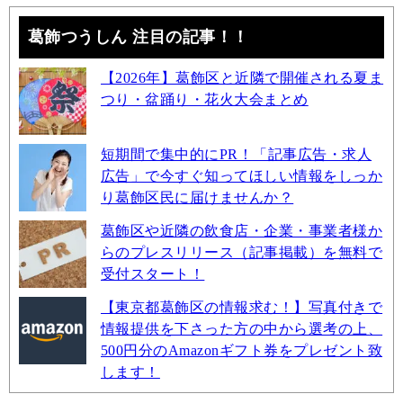
葛飾つうしん 注目の記事！！
【2026年】葛飾区と近隣で開催される夏ま
つり・盆踊り・花火大会まとめ
短期間で集中的にPR！「記事広告・求人
広告」で今すぐ知ってほしい情報をしっか
り葛飾区民に届けませんか？
葛飾区や近隣の飲食店・企業・事業者様か
らのプレスリリース（記事掲載）を無料で
受付スタート！
【東京都葛飾区の情報求む！】写真付きで
情報提供を下さった方の中から選考の上、
500円分のAmazonギフト券をプレゼント致
します！