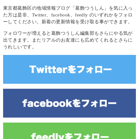
東京都葛飾区の地域情報ブログ「葛飾つうしん」を気に入っ
た方は是非、Twitter、facebook、feedly のいずれかをフォロ
ーしてください。新着の更新情報を受け取る事ができます。
フォロワーが増えると葛飾つうしん編集部もさらにやる気が
出てきます。またリアルのお友達にも広めてくれるとさらに
うれしいです。