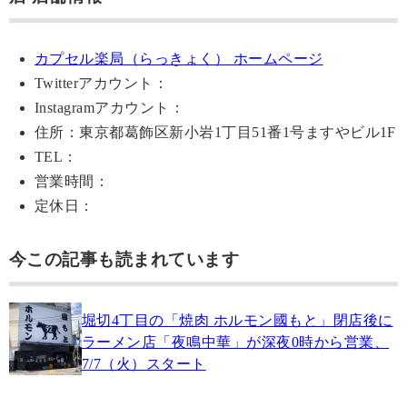
カプセル楽局（らっきょく） ホームページ
Twitterアカウント：
Instagramアカウント：
住所：東京都葛飾区新小岩1丁目51番1号ますやビル1F
TEL：
営業時間：
定休日：
今この記事も読まれています
堀切4丁目の「焼肉 ホルモン國もと」閉店後に
ラーメン店「夜鳴中華」が深夜0時から営業、
7/7（火）スタート