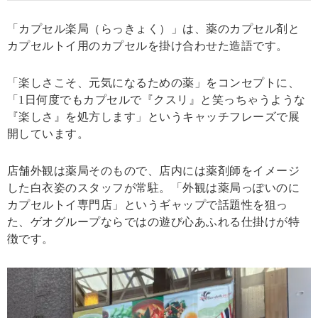
「カプセル楽局（らっきょく）」は、薬のカプセル剤と
カプセルトイ用のカプセルを掛け合わせた造語です。
「楽しさこそ、元気になるための薬」をコンセプトに、
「1日何度でもカプセルで『クスリ』と笑っちゃうような
『楽しさ』を処方します」というキャッチフレーズで展
開しています。
店舗外観は薬局そのもので、店内には薬剤師をイメージ
した白衣姿のスタッフが常駐。「外観は薬局っぽいのに
カプセルトイ専門店」というギャップで話題性を狙っ
た、ゲオグループならではの遊び心あふれる仕掛けが特
徴です。