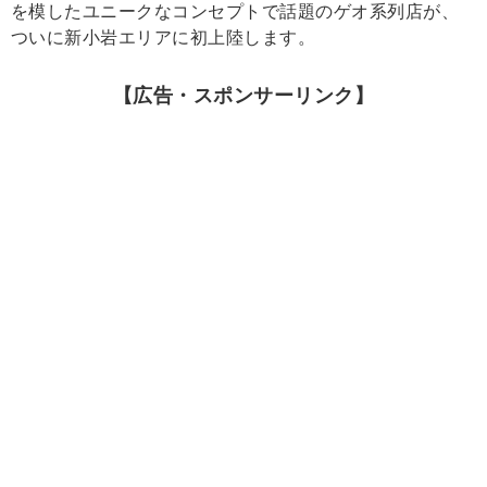
を模したユニークなコンセプトで話題のゲオ系列店が、
ついに新小岩エリアに初上陸します。
【広告・スポンサーリンク】