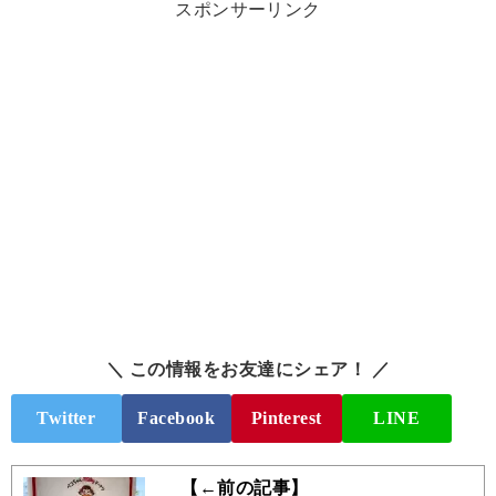
スポンサーリンク
＼ この情報をお友達にシェア！ ／
Twitter
Facebook
Pinterest
LINE
【←前の記事】