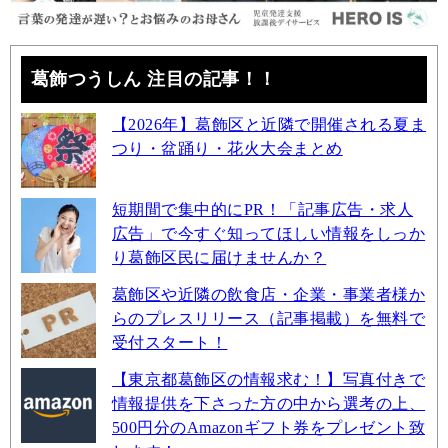
葛飾つうしん 注目の記事！！
【2026年】葛飾区と近隣で開催される夏ま
つり・盆踊り・花火大会まとめ
短期間で集中的にPR！「記事広告・求人
広告」で今すぐ知ってほしい情報をしっか
り葛飾区民に届けませんか？
葛飾区や近隣の飲食店・企業・事業者様か
らのプレスリリース（記事掲載）を無料で
受付スタート！
【東京都葛飾区の情報求む！】写真付きで
情報提供を下さった方の中から選考の上、
500円分のAmazonギフト券をプレゼント致