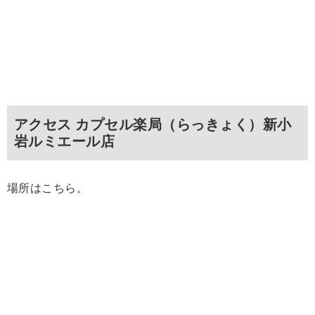
アクセス カプセル楽局（らっきょく）新小
岩ルミエール店
場所はこちら。