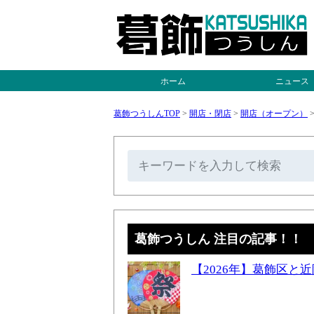
ホーム
ニュース
葛飾つうしんTOP
>
開店・閉店
>
開店（オープン）
葛飾つうしん 注目の記事！！
【2026年】葛飾区