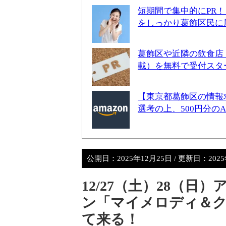
短期間で集中的にPR
をしっかり葛飾区民に
葛飾区や近隣の飲食店
載）を無料で受付スタ
【東京都葛飾区の情報
選考の上、500円分の
公開日：
2025年12月25日
/ 更新日：
202
12/27（土）28（
ン「マイメロディ＆ク
て来る！