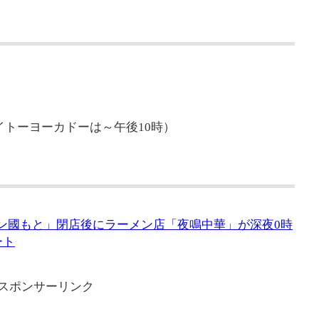
イトーヨーカドーは～午後10時）
モン國もと」閉店後にラーメン店「夜鳴中華」が深夜0時
ート
スポンサーリンク