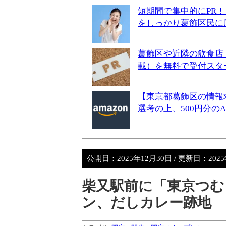
短期間で集中的にPR
をしっかり葛飾区民に
葛飾区や近隣の飲食店
載）を無料で受付スタ
【東京都葛飾区の情報
選考の上、500円分の
公開日：
2025年12月30日
/ 更新日：
202
柴又駅前に「東京つむ
ン、だしカレー跡地