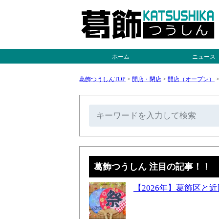
ホーム
ニュース
葛飾つうしんTOP
>
開店・閉店
>
開店（オープン）
葛飾つうしん 注目の記事！！
【2026年】葛飾区