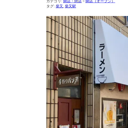
カテゴリ:
開店・閉店
>
開店（オープン）
タグ:
柴又
,
柴又駅